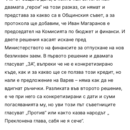
двамата „герои“ на този разказ, си нямат и
представа за какво са в Общинския съвет, а за
протокола ще добавим, че Иван Магаранов е
председател на Комисията по бюджет и финанси. И
двете решения касаят искане пред
Министерството на финансите за отпускане на нов
безлихвен заем. В първото решение и двамата
гласуват „ЗА”, въпреки че не е конкретизирано
къде, как и за какво ще се ползва този кредит, но
нали е предложение на Варев – няма как да не
вдигнат ръчички. Разликата във второто решение,
е че при него са конкретизирани с дати и суми
погасяванията му, но уви този път съветниците
гласуват „Против” или както казва народът „
Преклонена глава, сабя не я сече”.