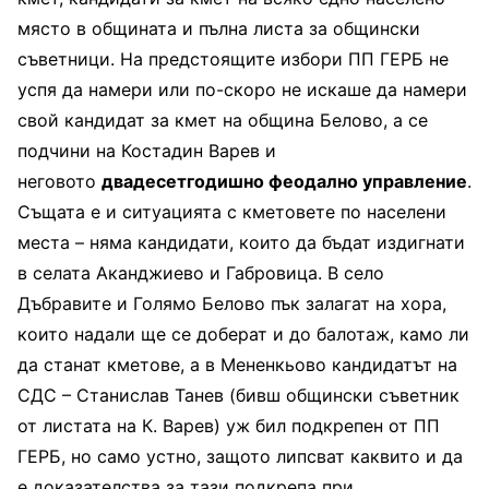
място в общината и пълна листа за общински
съветници. На предстоящите избори ПП ГЕРБ не
успя да намери или по-скоро не искаше да намери
свой кандидат за кмет на община Белово, а се
подчини на Костадин Варев и
неговото
двадесетгодишно феодално управление
.
Същата е и ситуацията с кметовете по населени
места – няма кандидати, които да бъдат издигнати
в селата Аканджиево и Габровица. В село
Дъбравите и Голямо Белово пък залагат на хора,
които надали ще се доберат и до балотаж, камо ли
да станат кметове, а в Мененкьово кандидатът на
СДС – Станислав Танев (бивш общински съветник
от листата на К. Варев) уж бил подкрепен от ПП
ГЕРБ, но само устно, защото липсват каквито и да
е доказателства за тази подкрепа при