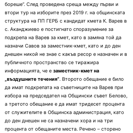
бореше”. След проведена среща между първи и
втори тур на изборите през 2019 г. на общинската
структура на ПП ГЕРБ с кандидат кмета К. Варев в
с. Аканджиево е постигнато споразумение за
подкрепа на Варев за кмет, като в замяна той да
назначи Савов за заместник-кмет, като и до ден
днешен никой не знае с какъв ресор е назначен и в
публичното пространство се тиражира
информацията, че е
заместник-кмет на
„въздушните течения”
. Второто обещание е било
да имат подкрепата на съветниците на Варев при
избора на председател на Общински съвет Белово,
а третото обещание е да имат тридесет процента
от служителите в Общинска администрация, като
до ден днешен не са назначени хора и на три
процента от обещаните места. Речено – сторено