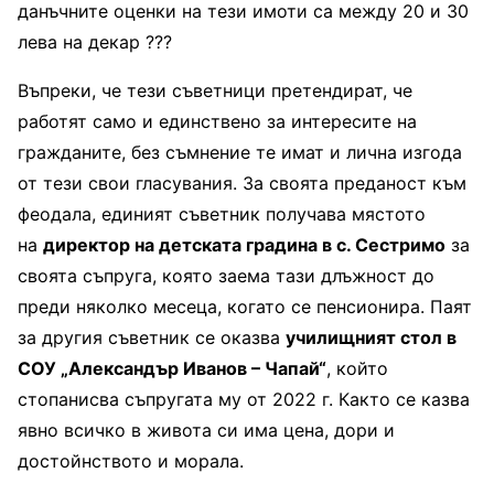
данъчните оценки на тези имоти са между 20 и 30
лева на декар ???
Въпреки, че тези съветници претендират, че
работят само и единствено за интересите на
гражданите, без съмнение те имат и лична изгода
от тези свои гласувания. За своята преданост към
феодала, единият съветник получава мястото
на
директор на детската градина в с. Сестримо
за
своята съпруга, която заема тази длъжност до
преди няколко месеца, когато се пенсионира. Паят
за другия съветник се оказва
училищният стол в
СОУ „Александър Иванов – Чапай“
, който
стопанисва съпругата му от 2022 г. Както се казва
явно всичко в живота си има цена, дори и
достойнството и морала.