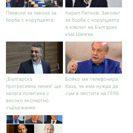
Пеевски за закона за
Кирил Петков: Законът
борба с корупцията:
за борба с корупцията
е ключът на България
към Шенген
„Българска
Бойко ми телефонира.
прогресивна линия“ ще
Каза, че има нужда да
налага политика с
съм в листите на ГЕРБ
високо експертно
съдържание