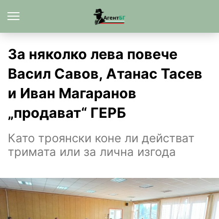
За няколко лева повече
Васил Савов, Атанас Тасев
и Иван Магаранов
„продават“ ГЕРБ
Като троянски коне ли действат
тримата или за лична изгода