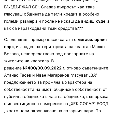
ВЪЗДЪРЖАЛ СЕ”. Следва въпросът как така
гласуваш общината да тегли кредит в особено
големи размери и после не искаш да видиш къде и
как са изразходвани тези средства???
Следващият пример касае сагата с
мегасоларния
парк
, изграден на територията на квартал Малко
Белово, непосредствено под прозорците на
жителите на квартала. В
решение
№400/30.09.2022 г.
отново съветниците
Атанас Тасев и Иван Магаранов гласуват „ЗА”
предложението за промяна в характера на
собствеността на имот, общинска собственост, от
публична общинска в частна общинска, във връзка
с инвестиционно намерение на „ХЕК СОЛАР“ ЕООД
, което цели окрупняване на соларния парк. По