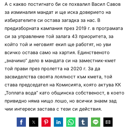
А с какво постигнато би се похвалил Васил Савов
за изминалия мандат и ще иска доверието на
избирателите си остава загадка за нас. В
предизборната кампания през 2019 г. в програмата
си за управление той залага 43 приоритета, за
който той и неговият екип ще работят, но уви
всичко остава само на хартия. Единственото
„значимо“ дело в мандата си на заместник-кмет
той прави през пролетта на 2020 г. За да
засвиделства своята лоялност към кмета, той
става председател на Комисията, която актува КК
„Топлата вода” като общинска собственост, в което
привидно няма нищо лошо, но всички знаем зад
чии интереси застава с тези си действия.