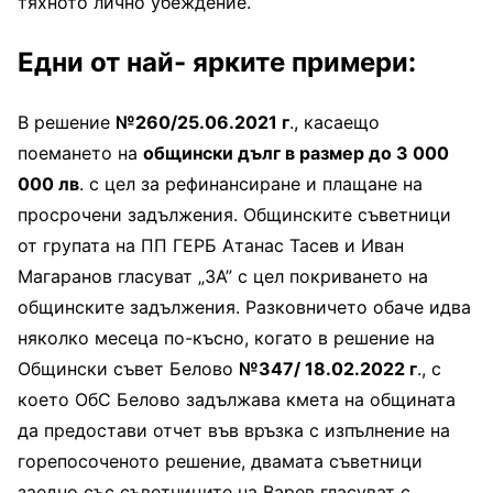
тяхното лично убеждение.
Едни от най- ярките примери:
В решение
№260/25.06.2021 г
., касаещо
поемането на
общински дълг в размер до 3 000
000 лв
. с цел за рефинансиране и плащане на
просрочени задължения. Общинските съветници
от групата на ПП ГЕРБ Атанас Тасев и Иван
Магаранов гласуват „ЗА” с цел покриването на
общинските задължения. Разковничето обаче идва
няколко месеца по-късно, когато в решение на
Общински съвет Белово
№347/ 18.02.2022 г
., с
което ОбС Белово задължава кмета на общината
да предостави отчет във връзка с изпълнение на
горепосоченото решение, двамата съветници
заедно със съветниците на Варев гласуват с „