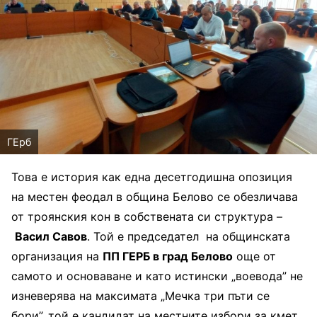
ГЕрб
Това е история как една десетгодишна опозиция
на местен феодал в община Белово се обезличава
от троянския кон в собствената си структура –
Васил Савов
. Той е председател на общинската
организация на
ПП ГЕРБ в град Белово
още от
самото и основаване и като истински „воeвода” не
изневерява на максимата „Мечка три пъти се
бори”, той е кандидат на местните избори за кмет