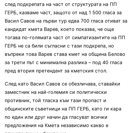
след подкрепата на част от структурата на ПП
ГЕРБ, казваме част, защото от над 1 500 гласа за
Васил Савов на първи тур едва 700 гласа отиват за
кандидат кмета Варев, което показва, че още
тогава по-голямата част от симпатизантите на ПП
ГЕРБ не са били съгласни с тази подкрепа, но
въпреки това Варев става кмет на община Белово
за трети път с минимална разлика – под 40 гласа
пред втория претендент за кметския стол.
След като Васил Савов се обезличава, ставайки
заместник на най-големия си политически
противник, той тласка към тази пропаст и
общинските съветници на ПП ГЕРБ, като ги кара
по един или друг начин да гласуват всички
предложения на Кмета независимо какво е