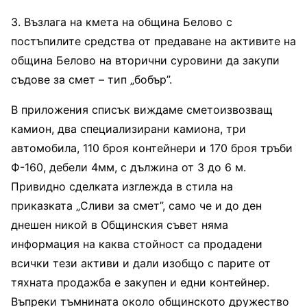
3. Възлага на кмета на община Белово с
постъпилите средства от предаване на активите на
община Белово на вторични суровини да закупи
съдове за смет – тип „бобър”.
В приложения списък виждаме сметоизвозващ
камион, два специализирани камиона, три
автомобила, 110 броя контейнери и 170 броя тръби
Ф-160, дебели 4мм, с дължина от 3 до 6 м.
Привидно сделката изглежда в стила на
приказката „Сливи за смет”, само че и до ден
днешен никой в Общинския съвет няма
информация на каква стойност са продадени
всички тези активи и дали изобщо с парите от
тяхната продажба е закупен и едни контейнер.
Въпреки тъмнината около общинското дружество