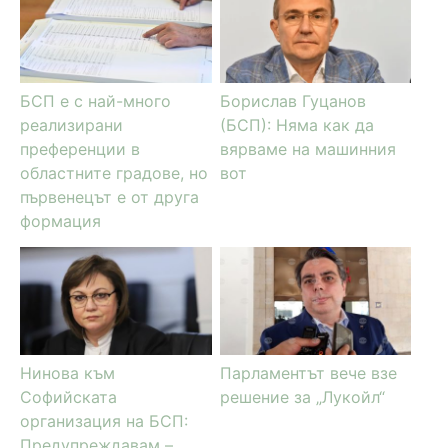
БСП е с най-много
Борислав Гуцанов
реализирани
(БСП): Няма как да
преференции в
вярваме на машинния
областните градове, но
вот
първенецът е от друга
формация
Нинова към
Парламентът вече взе
Софийската
решение за „Лукойл“
организация на БСП:
Предупреждавам –