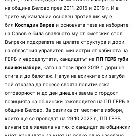
на община Белово през 2011, 2015 и 2019 г. И в
трите му кампании основен противник му е
бил
Костадин Варев
и основната теза на изборите
на Савов е била свалянето му от кметския стол.
Въпреки подкрепата на цялата структура и дори
на областния управител, министри от кабинета на
ГЕРБ и евродепутати, кандидатът на
ПП ГЕРБ губи
всички избори
, като на тези през 2019 г. дори не
стига и до балотаж. Напук на всичките си загуби
той отказва да понесе своята политическа
отговорност и до ден днешен заема с гордост
позицията на общински ръководител на ПП ГЕРБ в
община Белово. За разлика от местните избори,
които ще се проведат на 29.10.2023 г., ПП ГЕРБ
винаги се е явявала на тях с кандидат за общински
кмет, кандидати за кмет на всяко едно населено