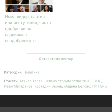
Няма лидер, партия
или инстутиция, чието
одобрение да
надвишава
неодобрението
Оставете коментар
Категории:
Политика
Етикети:
Атанас Тасев
,
Зелено строителство 2020 ЕООД
,
Иван Магаранов
,
Костадин Варев
,
община Белово
,
ПП ГЕРБ