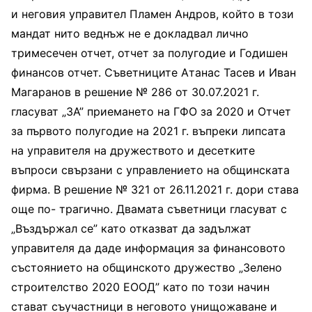
и неговия управител Пламен Андров, който в този
мандат нито веднъж не е докладвал лично
тримесечен отчет, отчет за полугодие и Годишен
финансов отчет. Съветниците Атанас Тасев и Иван
Магаранов в решение № 286 от 30.07.2021 г.
гласуват „ЗА” приемането на ГФО за 2020 и Отчет
за първото полугодие на 2021 г. въпреки липсата
на управителя на дружеството и десетките
въпроси свързани с управлението на общинската
фирма. В решение № 321 от 26.11.2021 г. дори става
още по- трагично. Двамата съветници гласуват с
„Въздържал се” като отказват да задължат
управителя да даде информация за финансовото
състоянието на общинското дружество „Зелено
строителство 2020 ЕООД” като по този начин
стават съучастници в неговото унищожаване и