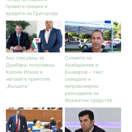
правите грешка и
вредите на Григорова
Ако гласуваш за
Схемите на
Думбара, получаваш
Арабаджиев и
Калоян Илиев и
Бъчваров – секс
неговите приятели
скандали и
„Вълците“
неправомерно
разходване на
бюджетни средства