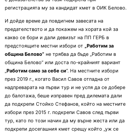
регистрацията му за кандидат кмет в ОИК Белово.
И дойде време да повдигнем завесата на
предателството и да покажем на хората кой за
какво се бори и дали девизът на ПП ГЕРБ в
предстоящите местни избори от
„Работим за
община Белово”
не трябва да бъде „Работим в
община Белово” или доста по-крайният вариант
„
Работим само за себе си
”. На местните избори
през 2019 г., когато Васил Савов отпадна от
надпреварата на първи тур и не успя да се добере
до балотажа, беше изправен пред дилемата дали
да подкрепи Стойко Стефанов, който на местните
избори през 2015 г. подкрепи Савов след първи
тур, като по този начин да му върне жеста или да
подкрепи досегашния кмет срещу който „уж се