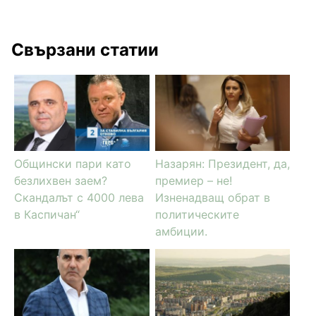
Свързани статии
Общински пари като
Назарян: Президент, да,
безлихвен заем?
премиер – не!
Скандалът с 4000 лева
Изненадващ обрат в
в Каспичан“
политическите
амбиции.