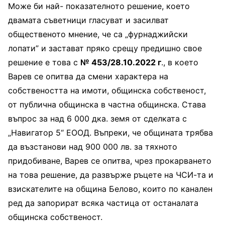
Mоже би най- показателното решение, което
двамата съветници гласуват и засилват
общественото мнение, че са „фурнаджийски
лопати” и застават пряко срещу предишно свое
решение е това с
№ 453/28.10.2022 г
., в което
Варев се опитва да смени характера на
собствеността на имоти, общинска собственост,
от публична общинска в частна общинска. Става
въпрос за над 6 000 дка. земя от сделката с
„Навигатор 5“ ЕООД. Въпреки, че общината трябва
да възстанови над 900 000 лв. за тяхното
придобиване, Варев се опитва, чрез прокарването
на това решение, да развърже ръцете на ЧСИ-та и
взискателите на община Белово, които по канален
ред да запорират всяка частица от останалата
общинска собственост.