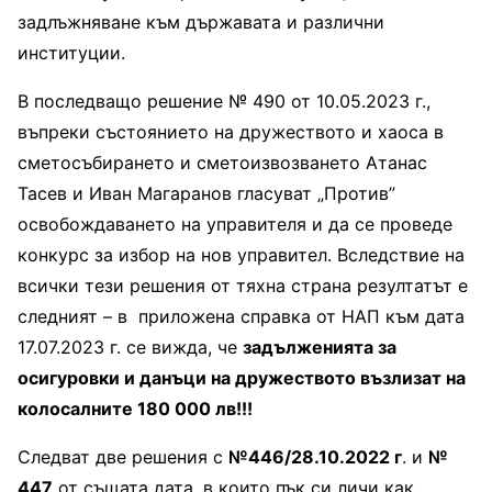
задлъжняване към държавата и различни
институции.
В последващо решение № 490 от 10.05.2023 г.,
въпреки състоянието на дружеството и хаоса в
сметосъбирането и сметоизвозването Атанас
Тасев и Иван Магаранов гласуват „Против”
освобождаването на управителя и да се проведе
конкурс за избор на нов управител. Вследствие на
всички тези решения от тяхна страна резултатът е
следният – в приложена справка от НАП към дата
17.07.2023 г. се вижда, че
задълженията за
осигуровки и данъци на дружеството възлизат на
колосалните 180 000 лв!!!
Следват две решения с
№446/28.10.2022 г
. и
№
447
от същата дата, в които пък си личи как