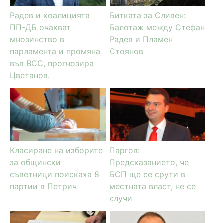
Радев и коалицията
Битката за Сливен:
ПП-ДБ очакват
Балотаж между Стефан
мнозинство в
Радев и Пламен
парламента и промяна
Стоянов
във ВСС, прогнозира
Цветанов.
Класиране на изборите
Паргов:
за общински
Предсказанието, че
съветници поискаха 8
БСП ще се срути в
партии в Петрич
местната власт, не се
случи