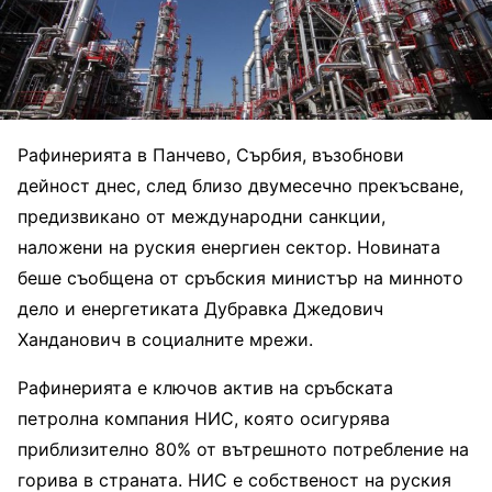
Рафинерията в Панчево, Сърбия, възобнови
дейност днес, след близо двумесечно прекъсване,
предизвикано от международни санкции,
наложени на руския енергиен сектор. Новината
беше съобщена от сръбския министър на минното
дело и енергетиката Дубравка Джедович
Ханданович в социалните мрежи.
Рафинерията е ключов актив на сръбската
петролна компания НИС, която осигурява
приблизително 80% от вътрешното потребление на
горива в страната. НИС е собственост на руския