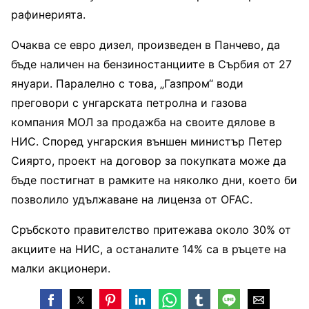
рафинерията.
Очаква се евро дизел, произведен в Панчево, да
бъде наличен на бензиностанциите в Сърбия от 27
януари. Паралелно с това, „Газпром“ води
преговори с унгарската петролна и газова
компания МОЛ за продажба на своите дялове в
НИС. Според унгарския външен министър Петер
Сиярто, проект на договор за покупката може да
бъде постигнат в рамките на няколко дни, което би
позволило удължаване на лиценза от OFAC.
Сръбското правителство притежава около 30% от
акциите на НИС, а останалите 14% са в ръцете на
малки акционери.