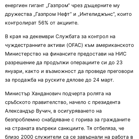
енергиен гигант „Газпром“ чрез дъщерните му
дружества „Газпром Нефт“ и „Интелиджънс“, които
контролират 56% от акциите.
В края на декември Службата за контрол на
чуждестранните активи (OFAC) към американското
Министерство на финансите предостави на НИС
разрешение да продължи операциите си до 23
януари, както и възможност да проведе преговори
за продажба на руските дялове до 24 март.
Министър Ханданович подчерта ролята на
сръбското правителство, начело с президента
Александър Вучич, в осигуряването на
безпроблемно снабдяване с горива за гражданите
на страната въпреки санкциите. Тя отбеляза, че
близо 2000 служители са се завърнали на работа в