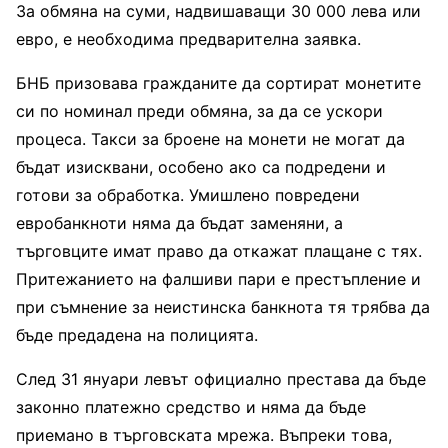
За обмяна на суми, надвишаващи 30 000 лева или
евро, е необходима предварителна заявка.
БНБ призовава гражданите да сортират монетите
си по номинал преди обмяна, за да се ускори
процеса. Такси за броене на монети не могат да
бъдат изисквани, особено ако са подредени и
готови за обработка. Умишлено повредени
евробанкноти няма да бъдат заменяни, а
търговците имат право да откажат плащане с тях.
Притежанието на фалшиви пари е престъпление и
при съмнение за неистинска банкнота тя трябва да
бъде предадена на полицията.
След 31 януари левът официално престава да бъде
законно платежно средство и няма да бъде
приемано в търговската мрежа. Въпреки това,