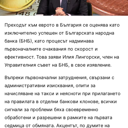
Преходът към еврото в България се оценява като
изключително успешен от Българската народна
банка (БНБ), като процесът надминава
първоначалните очаквания по скорост и
ефективност. Това заяви Илия Лингорски, член на
Управителния съвет на БНБ, в свое изявление.
Въпреки първоначални затруднения, свързани с
административни изисквания, опити за
начисляване на такси и неясноти при прилагането
на правилата в отделни банкови клонове, всички
сигнали за проблеми бяха своевременно
обработени и разрешени в рамките на първата
седмица от обмяната. Акцентът, по думите на