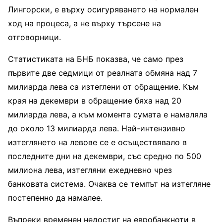
Лингорски, е върху осигуряването на нормален
ход на процеса, а не върху търсене на
отговорници.
Статистиката на БНБ показва, че само през
първите две седмици от реалната обмяна над 7
милиарда лева са изтеглени от обращение. Към
края на декември в обращение бяха над 20
милиарда лева, а към момента сумата е намаляла
до около 13 милиарда лева. Най-интензивно
изтеглянето на левове се е осъществявало в
последните дни на декември, със средно по 500
милиона лева, изтегляни ежедневно чрез
банковата система. Очаква се темпът на изтегляне
постепенно да намалее.
Въпреки временен недостиг на евробанкноти в