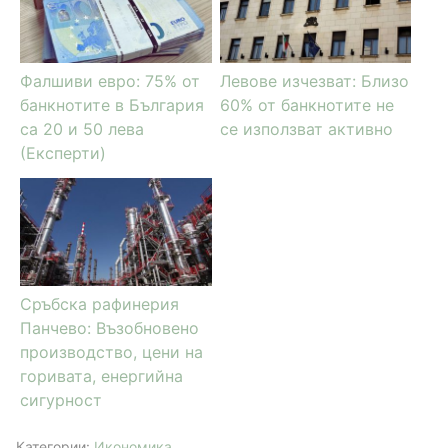
Фалшиви евро: 75% от
Левове изчезват: Близо
банкнотите в България
60% от банкнотите не
са 20 и 50 лева
се използват активно
(Експерти)
Сръбска рафинерия
Панчево: Възобновено
производство, цени на
горивата, енергийна
сигурност
Категории:
Икономика