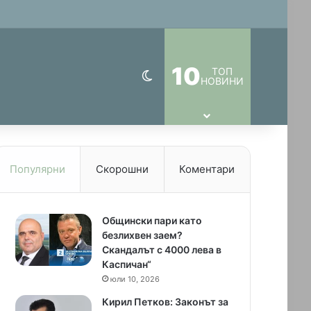
)
10
ТОП
Switch skin
НОВИНИ
Популярни
Скорошни
Коментари
Общински пари като
безлихвен заем?
Скандалът с 4000 лева в
Каспичан“
юли 10, 2026
Кирил Петков: Законът за