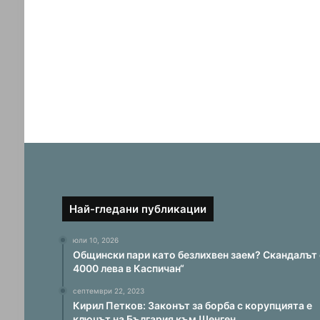
Най-гледани публикации
юли 10, 2026
Общински пари като безлихвен заем? Скандалът 
4000 лева в Каспичан“
септември 22, 2023
Кирил Петков: Законът за борба с корупцията е
ключът на България към Шенген