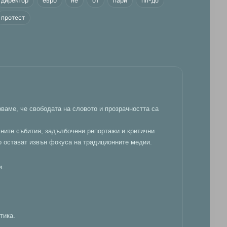
директор
евро
не
от
пари
пп-дб
протест
ваме, че свободата на словото и прозрачността са
лните събития, задълбочени репортажи и критични
о остават извън фокуса на традиционните медии.
и.
тика.