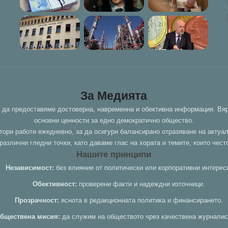
За Медията
а да предоставяме достоверна, навременна и обективна информация. Вяр
основни ценности за едно демократично общество.
тори работи ежедневно, за да осигури балансирано отразяване на актуа
азлични гледни точки, като даваме глас на хората и темите, които чест
Нашите принципи
Независимост:
без влияние от политически или корпоративни интерес
Обективност:
проверени факти и надеждни източници.
Прозрачност:
яснота в редакционната политика и финансирането.
бществена мисия:
да служим на обществото чрез качествена журналис