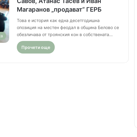
Савов, Атанас Тасев и Иван
Магаранов „продават“ ГЕРБ
Това е история как една десетгодишна
опозиция на местен феодал в община Белово се
обезличава от троянския кон в собствената…
ка
Прочети още