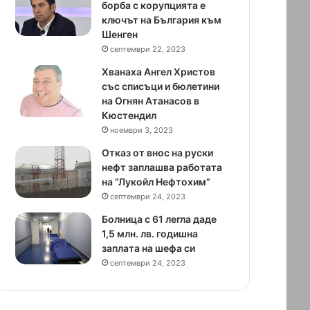
борба с корупцията е
ключът на България към
Шенген
септември 22, 2023
Хванаха Ангел Христов
със списъци и бюлетини
на Огнян Атанасов в
Кюстендил
ноември 3, 2023
Отказ от внос на руски
нефт заплашва работата
на “Лукойл Нефтохим”
септември 24, 2023
Болница с 61 легла даде
1,5 млн. лв. годишна
заплата на шефа си
септември 24, 2023