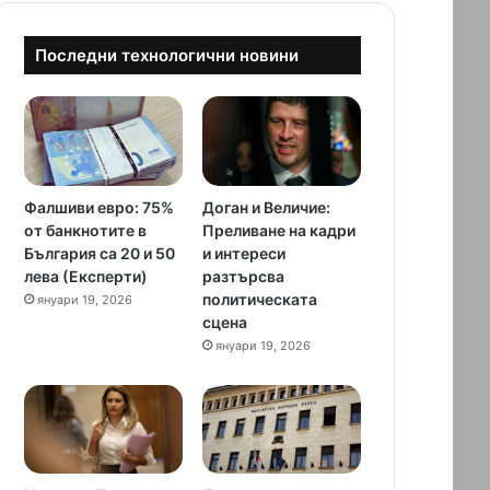
Последни технологични новини
Фалшиви евро: 75%
Доган и Величие:
от банкнотите в
Преливане на кадри
България са 20 и 50
и интереси
лева (Експерти)
разтърсва
политическата
януари 19, 2026
сцена
януари 19, 2026