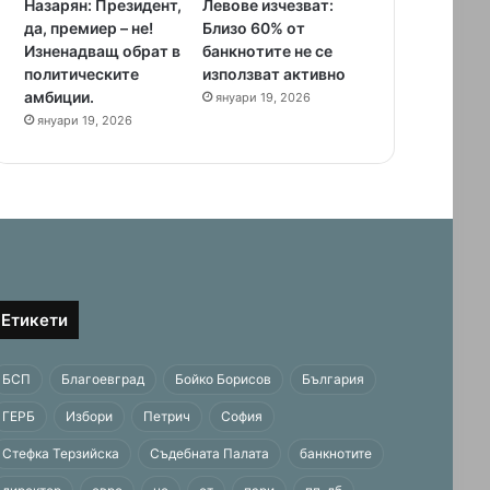
Назарян: Президент,
Левове изчезват:
да, премиер – не!
Близо 60% от
Изненадващ обрат в
банкнотите не се
политическите
използват активно
амбиции.
януари 19, 2026
януари 19, 2026
Етикети
БСП
Благоевград
Бойко Борисов
България
ГЕРБ
Избори
Петрич
София
Стефка Терзийска
Съдебната Палата
банкнотите