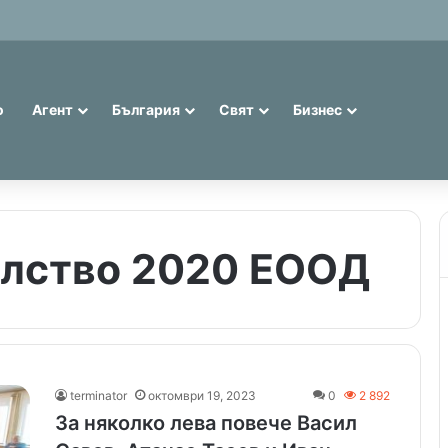
иви евро: 75% от банкнотите в България са 20 и 50 лева (Експерти
о
Агент
България
Свят
Бизнес
елство 2020 ЕООД
terminator
октомври 19, 2023
0
2 892
За няколко лева повече Васил