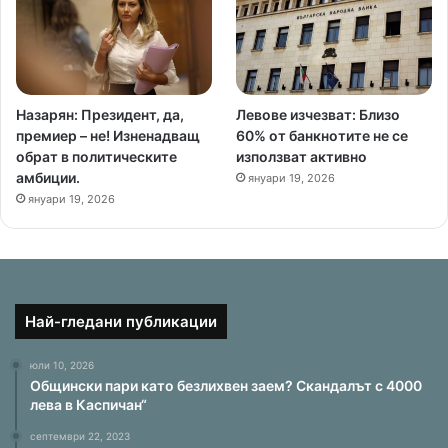
Назарян: Президент, да,
Левове изчезват: Близо
премиер – не! Изненадващ
60% от банкнотите не се
обрат в политическите
използват активно
амбиции.
януари 19, 2026
януари 19, 2026
Най-гледани публикации
юли 10, 2026
Общински пари като безлихвен заем? Скандалът с 4000
лева в Каспичан“
септември 22, 2023