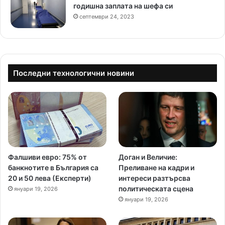
годишна заплата на шефа си
септември 24, 2023
Последни технологични новини
Фалшиви евро: 75% от
Доган и Величие:
банкнотите в България са
Преливане на кадри и
20 и 50 лева (Експерти)
интереси разтърсва
политическата сцена
януари 19, 2026
януари 19, 2026