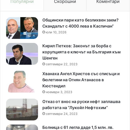
Популярни
Скорошни
Коментари
Общински пари като безлихвен заем?
Скандалът с 4000 лева в Каспичан“
юли 10, 2026
Кирил Петков: Законът за борба с
корупцията е ключът на България към
Шенген
септември 22, 2023
Хванаха Ангел Христов със списъци и
бюлетини на Огнян Атанасов в
Кюстендил
ноември 3, 2023
Отказ от внос на руски нефт заплашва
работата на “Лукойл Нефтохим”
септември 24, 2023
Болница с 61 легла даде 1,5 млн. лв.