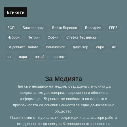
Етикети
БСП
Благоевград
Бойко Борисов
България
ГЕРБ
Избори
Петрич
София
Стефка Терзийска
Съдебната Палата
банкнотите
директор
евро
не
от
пари
пп-дб
протест
За Медията
Ние сме
независима медия
, създадена с мисията да
предоставяме достоверна, навременна и обективна
информация. Вярваме, че свободата на словото и
прозрачността са основни ценности за едно демократично
общество.
Нашият екип от журналисти, редактори и анализатори работи
ежедневно, за да осигури балансирано отразяване на