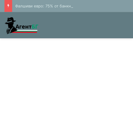
Фалшиви евро: 75% от банкнотите в България са 20 и 50 лева (Експерти)