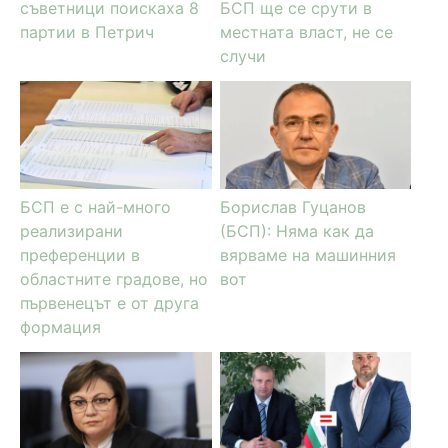
съветници поискаха 8
БСП ще се срути в
партии в Петрич
местната власт, не се
случи
БСП е с най-много
Борислав Гуцанов
реализирани
(БСП): Няма как да
преференции в
вярваме на машинния
областните градове, но
вот
първенецът е от друга
формация