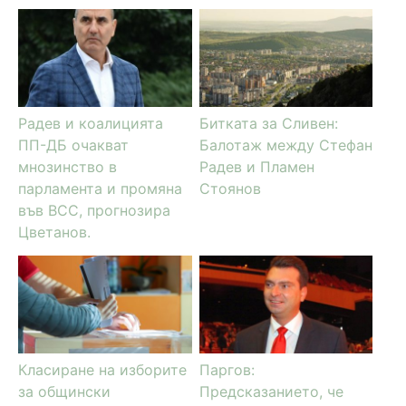
Радев и коалицията
Битката за Сливен:
ПП-ДБ очакват
Балотаж между Стефан
мнозинство в
Радев и Пламен
парламента и промяна
Стоянов
във ВСС, прогнозира
Цветанов.
Класиране на изборите
Паргов:
за общински
Предсказанието, че