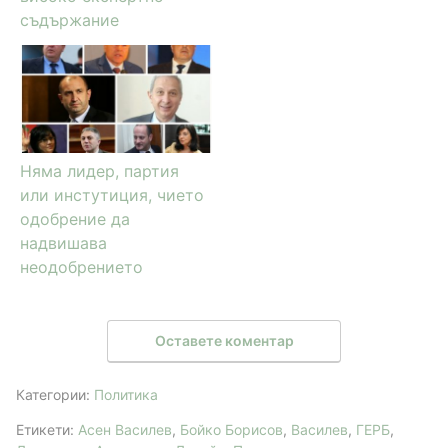
съдържание
Няма лидер, партия
или инстутиция, чието
одобрение да
надвишава
неодобрението
Оставете коментар
Категории:
Политика
Етикети:
Асен Василев
,
Бойко Борисов
,
Василев
,
ГЕРБ
,