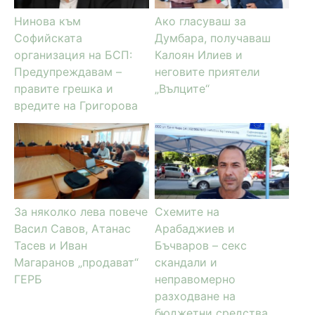
Нинова към
Ако гласуваш за
Софийската
Думбара, получаваш
организация на БСП:
Калоян Илиев и
Предупреждавам –
неговите приятели
правите грешка и
„Вълците“
вредите на Григорова
За няколко лева повече
Схемите на
Васил Савов, Атанас
Арабаджиев и
Тасев и Иван
Бъчваров – секс
Магаранов „продават“
скандали и
ГЕРБ
неправомерно
разходване на
бюджетни средства