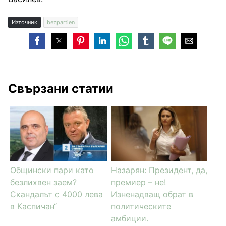
Източник
bezpartien
Свързани статии
Общински пари като
Назарян: Президент, да,
безлихвен заем?
премиер – не!
Скандалът с 4000 лева
Изненадващ обрат в
в Каспичан“
политическите
амбиции.