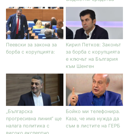
Пеевски за закона за
Кирил Петков: Законът
борба с корупцията:
за борба с корупцията
е ключът на България
към Шенген
„Българска
Бойко ми телефонира.
прогресивна линия“ ще
Каза, че има нужда да
налага политика с
съм в листите на ГЕРБ
високо експертно