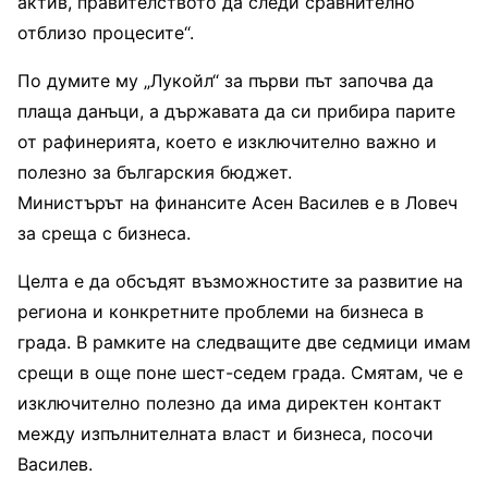
актив, правителството да следи сравнително
отблизо процесите“.
По думите му „Лукойл“ за първи път започва да
плаща данъци, а държавата да си прибира парите
от рафинерията, което е изключително важно и
полезно за българския бюджет.
Министърът на финансите Асен Василев е в Ловеч
за среща с бизнеса.
Целта е да обсъдят възможностите за развитие на
региона и конкретните проблеми на бизнеса в
града. В рамките на следващите две седмици имам
срещи в още поне шест-седем града. Смятам, че е
изключително полезно да има директен контакт
между изпълнителната власт и бизнеса, посочи
Василев.