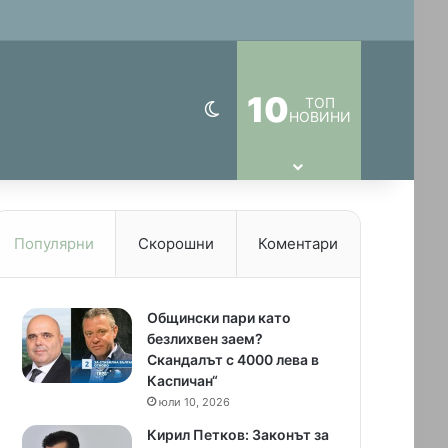
10
ТОП
Switch skin
НОВИНИ
Популярни
Скорошни
Коментари
Общински пари като
безлихвен заем?
Скандалът с 4000 лева в
Каспичан“
юли 10, 2026
Кирил Петков: Законът за