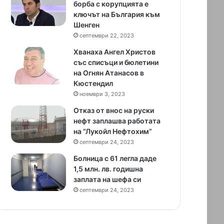
борба с корупцията е
ключът на България към
Шенген
септември 22, 2023
Хванаха Ангел Христов
със списъци и бюлетини
на Огнян Атанасов в
Кюстендил
ноември 3, 2023
Отказ от внос на руски
нефт заплашва работата
на “Лукойл Нефтохим”
септември 24, 2023
Болница с 61 легла даде
1,5 млн. лв. годишна
заплата на шефа си
септември 24, 2023