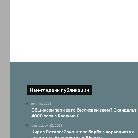
Най-гледани публикации
юли 10, 2026
Общински пари като безлихвен заем? Скандалът 
4000 лева в Каспичан“
септември 22, 2023
Кирил Петков: Законът за борба с корупцията е
ключът на България към Шенген