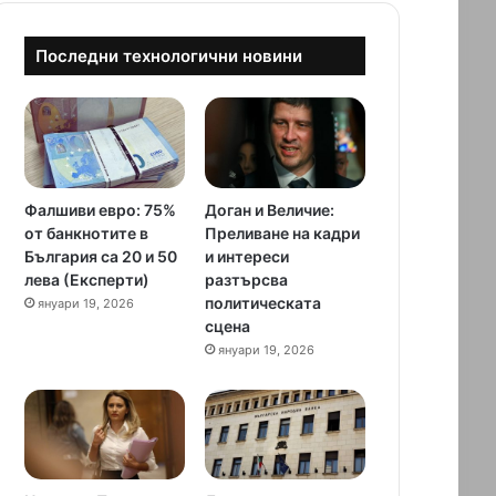
Последни технологични новини
Фалшиви евро: 75%
Доган и Величие:
от банкнотите в
Преливане на кадри
България са 20 и 50
и интереси
лева (Експерти)
разтърсва
политическата
януари 19, 2026
сцена
януари 19, 2026