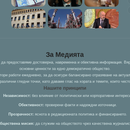
За Медията
а да предоставяме достоверна, навременна и обективна информация. Вяр
основни ценности за едно демократично общество.
тори работи ежедневно, за да осигури балансирано отразяване на актуа
азлични гледни точки, като даваме глас на хората и темите, които чест
Нашите принципи
Независимост:
без влияние от политически или корпоративни интерес
Обективност:
проверени факти и надеждни източници.
Прозрачност:
яснота в редакционната политика и финансирането.
бществена мисия:
да служим на обществото чрез качествена журналис