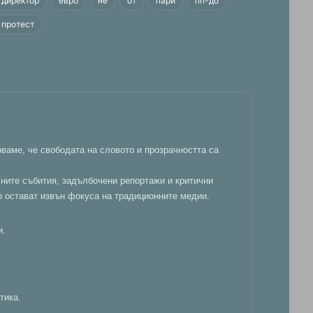
директор
евро
не
от
пари
пп-дб
протест
ваме, че свободата на словото и прозрачността са
лните събития, задълбочени репортажи и критични
о остават извън фокуса на традиционните медии.
и.
тика.