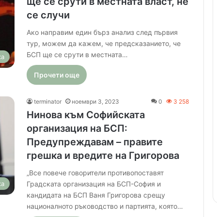
ще се срути в местната власт, не
се случи
Ако направим един бърз анализ след първия
тур, можем да кажем, че предсказанието, че
БСП ще се срути в местната…
ка
Прочети още
terminator
ноември 3, 2023
0
3 258
Нинова към Софийската
организация на БСП:
Предупреждавам – правите
грешка и вредите на Григорова
„Все повече говорители противопоставят
Градската организация на БСП-София и
ка
кандидата на БСП Ваня Григорова срещу
националното ръководство и партията, която…