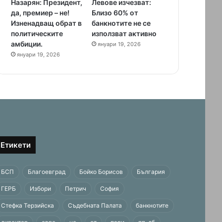
Назарян: Президент,
Левове изчезват:
да, премиер – не!
Близо 60% от
Изненадващ обрат в
банкнотите не се
политическите
използват активно
амбиции.
януари 19, 2026
януари 19, 2026
Етикети
БСП
Благоевград
Бойко Борисов
България
ГЕРБ
Избори
Петрич
София
Стефка Терзийска
Съдебната Палата
банкнотите