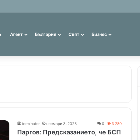
 евро: 75% от банкнотите в България са 20 и 50 лева (Експерти)
о
Агент
България
Свят
Бизнес
terminator
ноември 3, 2023
0
3 280
Паргов: Предсказанието, че БСП