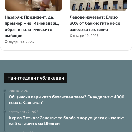
Назарян: Президент, да,
Левове изчезват: Близо
премиер – не! Изненадващ
60% от банкнотите не се
обрат в политическите
използват активно
амбиции.
януари 19, 2026
януари 19, 2026
Най-гледани публикации
юли 10, 2026
Общински пари като безлихвен заем? Скандалът с 4000
лева в Каспичан“
септември 22, 2023
Кирил Петков: Законът за борба с корупцията е ключът
на България към Шенген