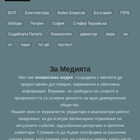
БСП
Благоевград
Бойко Борисов
България
ГЕРБ
Избори
Петрич
София
Стефка Терзийска
Съдебната Палата
банкнотите
директор
евро
не
от
пари
пп-дб
протест
За Медията
Ние сме
независима медия
, създадена с мисията да
предоставяме достоверна, навременна и обективна
информация. Вярваме, че свободата на словото и
прозрачността са основни ценности за едно демократично
общество.
Нашият екип от журналисти, редактори и анализатори работи
ежедневно, за да осигури балансирано отразяване на
актуалните събития, задълбочени репортажи и критични
коментари. Стремим се да бъдем платформа за различни
гледни точки, като даваме глас на хората и темите, които често