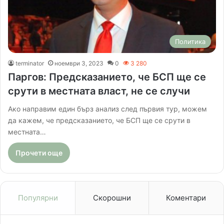
Политика
terminator
ноември 3, 2023
0
3 280
Паргов: Предсказанието, че БСП ще се
срути в местната власт, не се случи
Ако направим един бърз анализ след първия тур, можем
да кажем, че предсказанието, че БСП ще се срути в
местната…
Прочети още
Популярни
Скорошни
Коментари