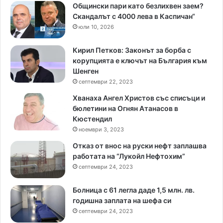
Общински пари като безлихвен заем?
Скандалът с 4000 лева в Каспичан“
юли 10, 2026
Кирил Петков: Законът за борба с
корупцията е ключът на България към
Шенген
септември 22, 2023
Хванаха Ангел Христов със списъци и
бюлетини на Огнян Атанасов в
Кюстендил
ноември 3, 2023
Отказ от внос на руски нефт заплашва
работата на “Лукойл Нефтохим”
септември 24, 2023
Болница с 61 легла даде 1,5 млн. лв.
годишна заплата на шефа си
септември 24, 2023