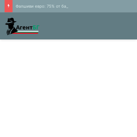
Фалшиви евро: 75% от банкнотите в България са 20 и 50 лева (Експерти)