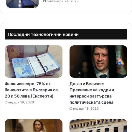
септември 24, 2023
Последни технологични новини
Фалшиви евро: 75% от
Доган и Величие:
банкнотите в България са
Преливане на кадри и
20 и 50 лева (Експерти)
интереси разтърсва
политическата сцена
януари 19, 2026
януари 19, 2026