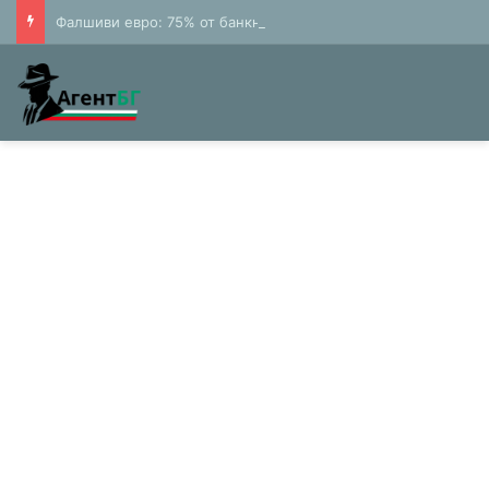
Фалшиви евро: 75% от банкнотите в България са 20 и 50 лева (Експерти)