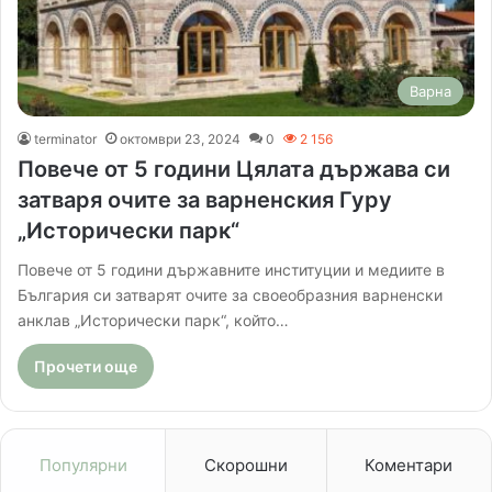
Варна
terminator
октомври 23, 2024
0
2 156
Повече от 5 години Цялата държава си
затваря очите за варненския Гуру
„Исторически парк“
Повече от 5 години държавните институции и медиите в
България си затварят очите за своеобразния варненски
анклав „Исторически парк“, който…
Прочети още
Популярни
Скорошни
Коментари