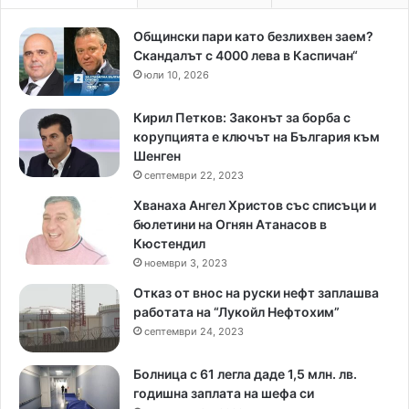
Общински пари като безлихвен заем?
Скандалът с 4000 лева в Каспичан“
юли 10, 2026
Кирил Петков: Законът за борба с
корупцията е ключът на България към
Шенген
септември 22, 2023
Хванаха Ангел Христов със списъци и
бюлетини на Огнян Атанасов в
Кюстендил
ноември 3, 2023
Отказ от внос на руски нефт заплашва
работата на “Лукойл Нефтохим”
септември 24, 2023
Болница с 61 легла даде 1,5 млн. лв.
годишна заплата на шефа си