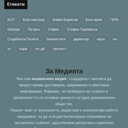
Етикети
БСП
Благоевград
Бойко Борисов
България
ГЕРБ
Избори
Петрич
София
Стефка Терзийска
Съдебната Палата
банкнотите
директор
евро
не
от
пари
пп-дб
протест
За Медията
Ние сме
независима медия
, създадена с мисията да
предоставяме достоверна, навременна и обективна
информация. Вярваме, че свободата на словото и
прозрачността са основни ценности за едно демократично
общество.
Нашият екип от журналисти, редактори и анализатори работи
ежедневно, за да осигури балансирано отразяване на
актуалните събития, задълбочени репортажи и критични