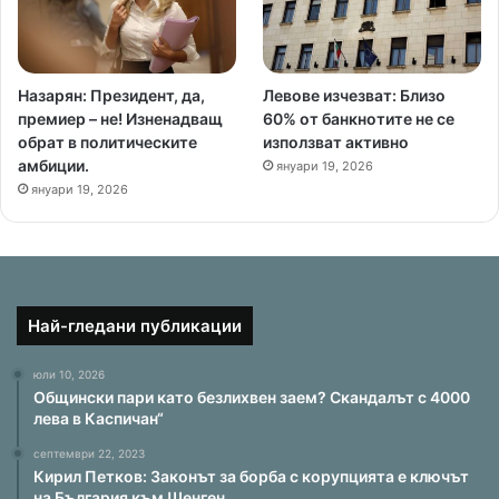
Назарян: Президент, да,
Левове изчезват: Близо
премиер – не! Изненадващ
60% от банкнотите не се
обрат в политическите
използват активно
амбиции.
януари 19, 2026
януари 19, 2026
Най-гледани публикации
юли 10, 2026
Общински пари като безлихвен заем? Скандалът с 4000
лева в Каспичан“
септември 22, 2023
Кирил Петков: Законът за борба с корупцията е ключът
на България към Шенген