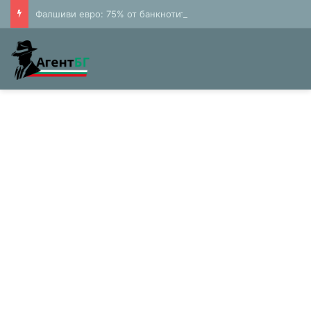
Фалшиви евро: 75% от банкнотите в България са 20 и 50 лева (Експерти)