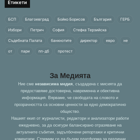
Етикети
БСП
Благоевград
Бойко Борисов
България
ГЕРБ
Избори
Петрич
София
Стефка Терзийска
Съдебната Палата
банкнотите
директор
евро
не
от
пари
пп-дб
протест
За Медията
Ние сме
независима медия
, създадена с мисията да
предоставяме достоверна, навременна и обективна
информация. Вярваме, че свободата на словото и
прозрачността са основни ценности за едно демократично
общество.
Нашият екип от журналисти, редактори и анализатори работи
ежедневно, за да осигури балансирано отразяване на
актуалните събития, задълбочени репортажи и критични
коментари. Стремим се да бъдем платформа за различни