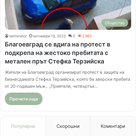
Общество
terminator
октомври 19, 2023
0
2 862
Благоевград се вдига на протест в
подкрепа на жестоко пребитата с
метален прът Стефка Терзийска
Жители на Благоевград организират протест в защита на
бизнесдамата Стефка Терзийска, която бе зверски пребита
от 20-годишен мъж,. „Приятели, четвъртък…
Прочети още
Популярни
Скорошни
Коментари