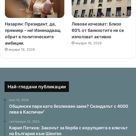
Назарян: Президент, да,
Левове изчезват: Близо
премиер – не! Изненадващ
60% от банкнотите не се
обрат в политическите
използват активно
амбиции.
януари 19, 2026
януари 19, 2026
Най-гледани публикации
юли 10, 2026
Общински пари като безлихвен заем? Скандалът с 4000
лева в Каспичан“
септември 22, 2023
Кирил Петков: Законът за борба с корупцията е ключът
на България към Шенген