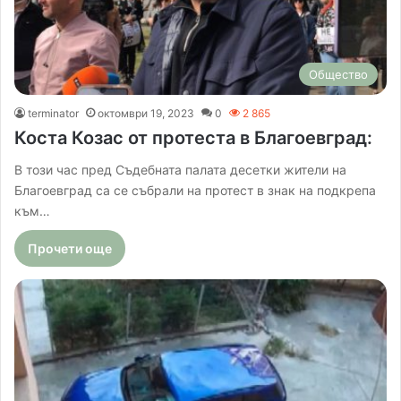
Общество
terminator
октомври 19, 2023
0
2 865
Коста Козас от протеста в Благоевград:
В този час пред Съдебната палата десетки жители на
Благоевград са се събрали на протест в знак на подкрепа
към…
Прочети още