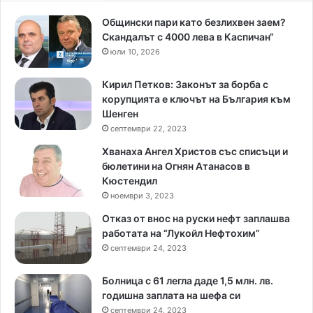
Общински пари като безлихвен заем?
Скандалът с 4000 лева в Каспичан“
юли 10, 2026
Кирил Петков: Законът за борба с
корупцията е ключът на България към
Шенген
септември 22, 2023
Хванаха Ангел Христов със списъци и
бюлетини на Огнян Атанасов в
Кюстендил
ноември 3, 2023
Отказ от внос на руски нефт заплашва
работата на “Лукойл Нефтохим”
септември 24, 2023
Болница с 61 легла даде 1,5 млн. лв.
годишна заплата на шефа си
септември 24, 2023