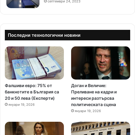
септември 24, 2023
Последни технологични новини
Фалшиви евро: 75% от
Доган и Величие:
банкнотите в България са
Преливане на кадри и
20 и 50 лева (Експерти)
интереси разтърсва
политическата сцена
януари 19, 2026
януари 19, 2026