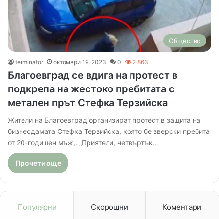
Общество
terminator
октомври 19, 2023
0
2 863
Благоевград се вдига на протест в
подкрепа на жестоко пребитата с
метален прът Стефка Терзийска
Жители на Благоевград организират протест в защита на
бизнесдамата Стефка Терзийска, която бе зверски пребита
от 20-годишен мъж,. „Приятели, четвъртък…
Прочети още
Популярни
Скорошни
Коментари