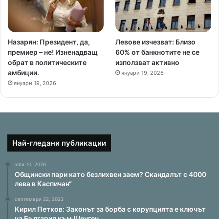
Назарян: Президент, да,
Левове изчезват: Близо
премиер – не! Изненадващ
60% от банкнотите не се
обрат в политическите
използват активно
амбиции.
януари 19, 2026
януари 19, 2026
Най-гледани публикации
юли 10, 2026
Общински пари като безлихвен заем? Скандалът с 4000
лева в Каспичан“
септември 22, 2023
Кирил Петков: Законът за борба с корупцията е ключът
на България към Шенген