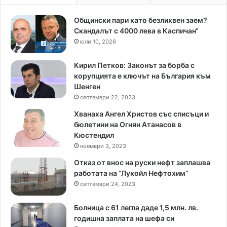
Общински пари като безлихвен заем?
Скандалът с 4000 лева в Каспичан“
юли 10, 2026
Кирил Петков: Законът за борба с
корупцията е ключът на България към
Шенген
септември 22, 2023
Хванаха Ангел Христов със списъци и
бюлетини на Огнян Атанасов в
Кюстендил
ноември 3, 2023
Отказ от внос на руски нефт заплашва
работата на “Лукойл Нефтохим”
септември 24, 2023
Болница с 61 легла даде 1,5 млн. лв.
годишна заплата на шефа си