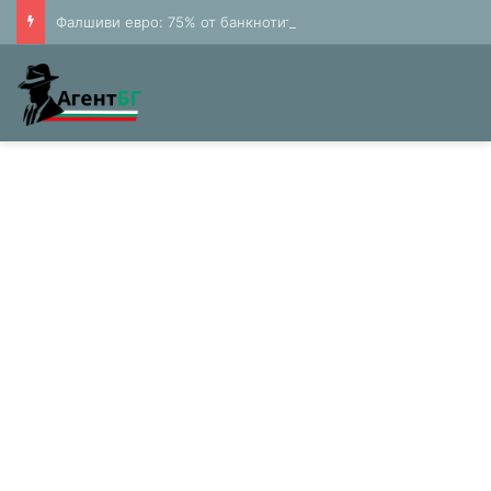
Фалшиви евро: 75% от банкнотите в България са 20 и 50 лева (Експерти)