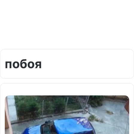
побоя