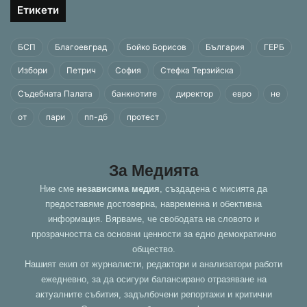
Етикети
БСП
Благоевград
Бойко Борисов
България
ГЕРБ
Избори
Петрич
София
Стефка Терзийска
Съдебната Палата
банкнотите
директор
евро
не
от
пари
пп-дб
протест
За Медията
Ние сме
независима медия
, създадена с мисията да
предоставяме достоверна, навременна и обективна
информация. Вярваме, че свободата на словото и
прозрачността са основни ценности за едно демократично
общество.
Нашият екип от журналисти, редактори и анализатори работи
ежедневно, за да осигури балансирано отразяване на
актуалните събития, задълбочени репортажи и критични