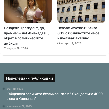
Назарян: Президент, да,
Левове изчезват: Близо
премиер – не! Изненадващ
60% от банкнотите не се
обрат в политическите
използват активно
амбиции.
януари 19, 2026
януари 19, 2026
Най-гледани публикации
юли 10, 2026
Общински пари като безлихвен заем? Скандалът с 4000
лева в Каспичан“
септември 22, 2023