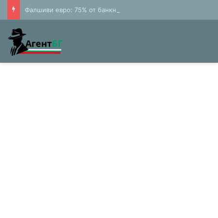
Фалшиви евро: 75% от банкнотите в България са 20 и 50 лева (Експерти)