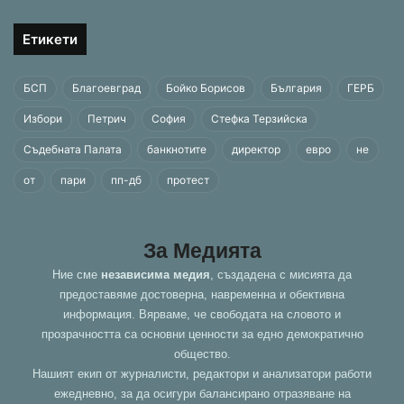
Етикети
БСП
Благоевград
Бойко Борисов
България
ГЕРБ
Избори
Петрич
София
Стефка Терзийска
Съдебната Палата
банкнотите
директор
евро
не
от
пари
пп-дб
протест
За Медията
Ние сме
независима медия
, създадена с мисията да
предоставяме достоверна, навременна и обективна
информация. Вярваме, че свободата на словото и
прозрачността са основни ценности за едно демократично
общество.
Нашият екип от журналисти, редактори и анализатори работи
ежедневно, за да осигури балансирано отразяване на