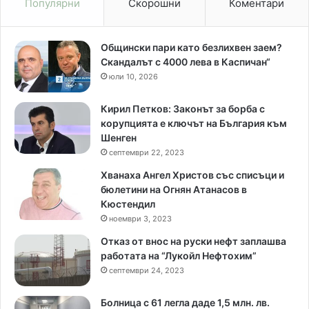
Популярни
Скорошни
Коментари
Общински пари като безлихвен заем?
Скандалът с 4000 лева в Каспичан“
юли 10, 2026
Кирил Петков: Законът за борба с
корупцията е ключът на България към
Шенген
септември 22, 2023
Хванаха Ангел Христов със списъци и
бюлетини на Огнян Атанасов в
Кюстендил
ноември 3, 2023
Отказ от внос на руски нефт заплашва
работата на “Лукойл Нефтохим”
септември 24, 2023
Болница с 61 легла даде 1,5 млн. лв.