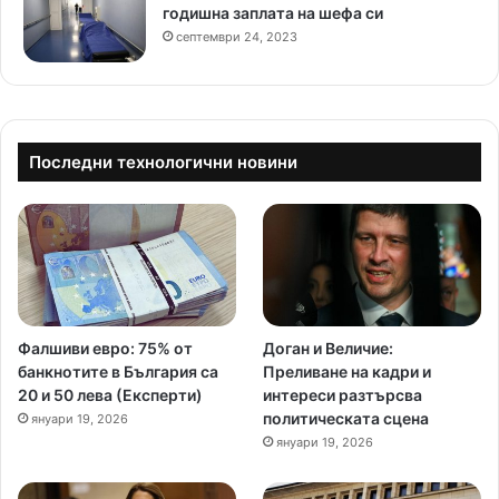
годишна заплата на шефа си
септември 24, 2023
Последни технологични новини
Фалшиви евро: 75% от
Доган и Величие:
банкнотите в България са
Преливане на кадри и
20 и 50 лева (Експерти)
интереси разтърсва
политическата сцена
януари 19, 2026
януари 19, 2026