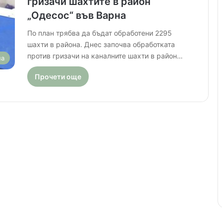
гризачи шахтите в район
„Одесос“ във Варна
По план трябва да бъдат обработени 2295
шахти в района. Днес започва обработката
против гризачи на каналните шахти в район…
на
Прочети още