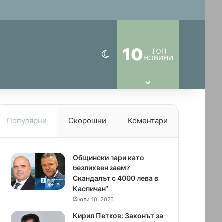
10
ТОП
Switch skin
НОВИНИ
Популярни
Скорошни
Коментари
Общински пари като
безлихвен заем?
Скандалът с 4000 лева в
Каспичан“
юли 10, 2026
Кирил Петков: Законът за