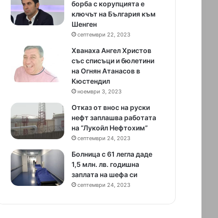
борба с корупцията е
ключът на България към
Шенген
септември 22, 2023
Хванаха Ангел Христов
със списъци и бюлетини
на Огнян Атанасов в
Кюстендил
ноември 3, 2023
Отказ от внос на руски
нефт заплашва работата
на “Лукойл Нефтохим”
септември 24, 2023
Болница с 61 легла даде
1,5 млн. лв. годишна
заплата на шефа си
септември 24, 2023