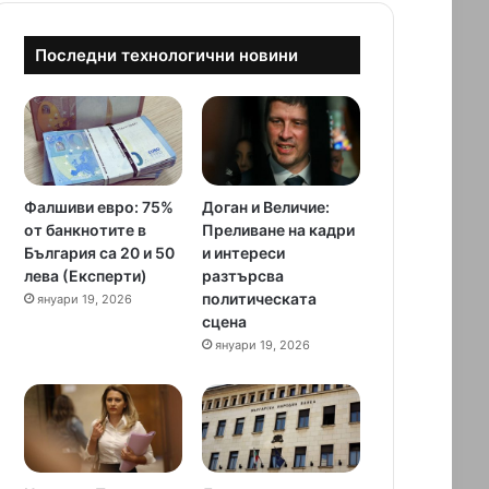
Последни технологични новини
Фалшиви евро: 75%
Доган и Величие:
от банкнотите в
Преливане на кадри
България са 20 и 50
и интереси
лева (Експерти)
разтърсва
политическата
януари 19, 2026
сцена
януари 19, 2026