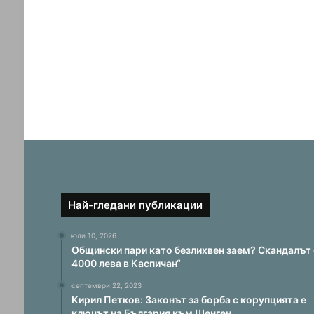
Най-гледани публикации
юли 10, 2026
Общински пари като безлихвен заем? Скандалът 
4000 лева в Каспичан“
септември 22, 2023
Кирил Петков: Законът за борба с корупцията е
ключът на България към Шенген