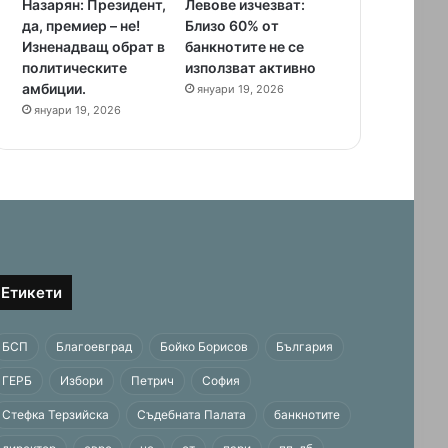
Назарян: Президент,
Левове изчезват:
да, премиер – не!
Близо 60% от
Изненадващ обрат в
банкнотите не се
политическите
използват активно
амбиции.
януари 19, 2026
януари 19, 2026
Етикети
БСП
Благоевград
Бойко Борисов
България
ГЕРБ
Избори
Петрич
София
Стефка Терзийска
Съдебната Палата
банкнотите