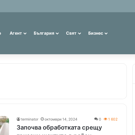
 евро: 75% от банкнотите в България са 20 и 50 лева (Експерти)
о
Агент
България
Свят
Бизнес
terminator
октомври 14, 2024
0
1 602
Започва обработката срещу