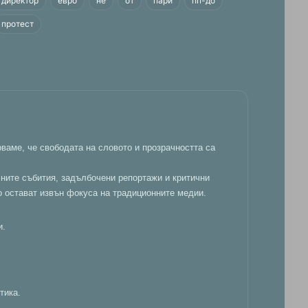
директор
евро
не
от
пари
пп-дб
протест
ваме, че свободата на словото и прозрачността са
лните събития, задълбочени репортажи и критични
о остават извън фокуса на традиционните медии.
и.
тика.