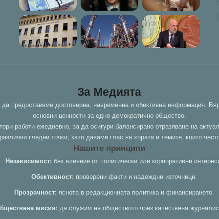
За Медията
а да предоставяме достоверна, навременна и обективна информация. Вяр
основни ценности за едно демократично общество.
тори работи ежедневно, за да осигури балансирано отразяване на актуа
азлични гледни точки, като даваме глас на хората и темите, които чест
Нашите принципи
Независимост:
без влияние от политически или корпоративни интерес
Обективност:
проверени факти и надеждни източници.
Прозрачност:
яснота в редакционната политика и финансирането.
бществена мисия:
да служим на обществото чрез качествена журналис