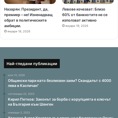
Назарян: Президент, да,
Левове изчезват: Близо
премиер – не! Изненадващ
60% от банкнотите не се
обрат в политическите
използват активно
амбиции.
януари 19, 2026
януари 19, 2026
Най-гледани публикации
юли 10, 2026
Общински пари като безлихвен заем? Скандалът с 4000
лева в Каспичан“
септември 22, 2023
Кирил Петков: Законът за борба с корупцията е ключът
на България към Шенген
ноември 3, 2023
Хванаха Ангел Христов със списъци и бюлетини на Огнян