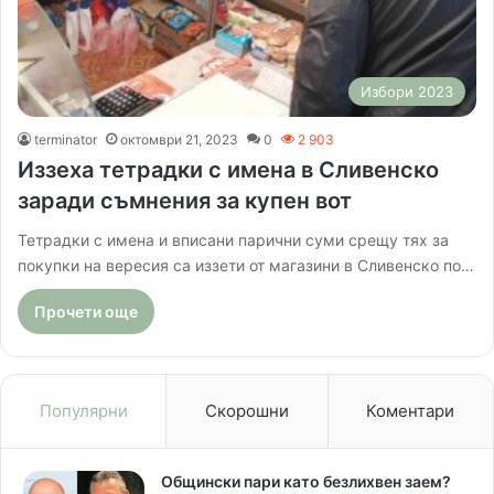
Избори 2023
terminator
октомври 21, 2023
0
2 903
Иззеха тетрадки с имена в Сливенско
заради съмнения за купен вот
Тетрадки с имена и вписани парични суми срещу тях за
покупки на вересия са иззети от магазини в Сливенско по…
Прочети още
Популярни
Скорошни
Коментари
Общински пари като безлихвен заем?