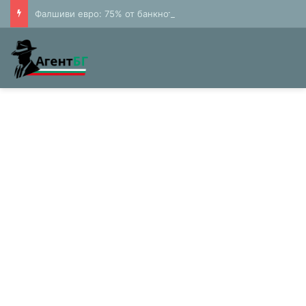
Фалшиви евро: 75% от банкнотите в България са 20 и 50 лева (Експерти)