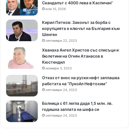
Скандалът с 4000 лева в Каспичан“
юли 10, 2026
Кирил Петков: Законът за борба с
корупцията е ключът на България към
Шенген
септември 22, 2023
Хванаха Ангел Христов със списъци и
бюлетини на Огнян Атанасов в
Кюстендил
ноември 3, 2023
Отказ от внос на руски нефт заплашва
работата на “Лукойл Нефтохим”
септември 24, 2023
Болница с 61 легла даде 1,5 млн. лв.
годишна заплата на шефа си
септември 24, 2023