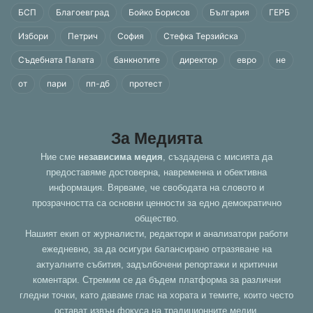
БСП
Благоевград
Бойко Борисов
България
ГЕРБ
Избори
Петрич
София
Стефка Терзийска
Съдебната Палата
банкнотите
директор
евро
не
от
пари
пп-дб
протест
За Медията
Ние сме
независима медия
, създадена с мисията да
предоставяме достоверна, навременна и обективна
информация. Вярваме, че свободата на словото и
прозрачността са основни ценности за едно демократично
общество.
Нашият екип от журналисти, редактори и анализатори работи
ежедневно, за да осигури балансирано отразяване на
актуалните събития, задълбочени репортажи и критични
коментари. Стремим се да бъдем платформа за различни
гледни точки, като даваме глас на хората и темите, които често
остават извън фокуса на традиционните медии.