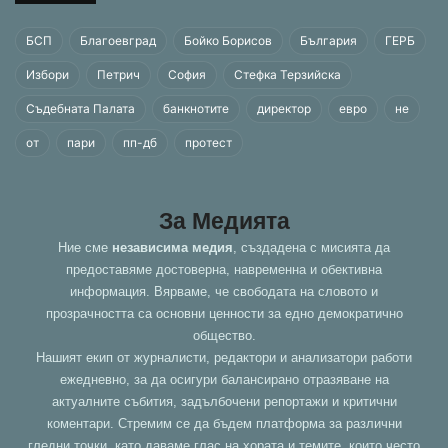
БСП
Благоевград
Бойко Борисов
България
ГЕРБ
Избори
Петрич
София
Стефка Терзийска
Съдебната Палата
банкнотите
директор
евро
не
от
пари
пп-дб
протест
За Медията
Ние сме
независима медия
, създадена с мисията да
предоставяме достоверна, навременна и обективна
информация. Вярваме, че свободата на словото и
прозрачността са основни ценности за едно демократично
общество.
Нашият екип от журналисти, редактори и анализатори работи
ежедневно, за да осигури балансирано отразяване на
актуалните събития, задълбочени репортажи и критични
коментари. Стремим се да бъдем платформа за различни
гледни точки, като даваме глас на хората и темите, които често