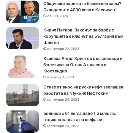
Общински пари като безлихвен заем?
Скандалът с 4000 лева в Каспичан“
юли 10, 2026
Кирил Петков: Законът за борба с
корупцията е ключът на България към
Шенген
септември 22, 2023
Хванаха Ангел Христов със списъци и
бюлетини на Огнян Атанасов в
Кюстендил
ноември 3, 2023
Отказ от внос на руски нефт заплашва
работата на “Лукойл Нефтохим”
септември 24, 2023
Болница с 61 легла даде 1,5 млн. лв.
годишна заплата на шефа си
септември 24, 2023