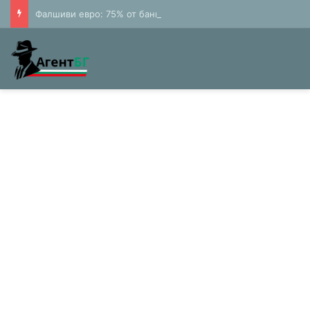
Фалшиви евро: 75% от банкнотите в България са 20 и 50 лева (Експерти)