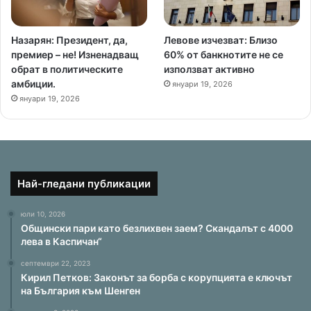
Назарян: Президент, да,
Левове изчезват: Близо
премиер – не! Изненадващ
60% от банкнотите не се
обрат в политическите
използват активно
амбиции.
януари 19, 2026
януари 19, 2026
Най-гледани публикации
юли 10, 2026
Общински пари като безлихвен заем? Скандалът с 4000
лева в Каспичан“
септември 22, 2023
Кирил Петков: Законът за борба с корупцията е ключът
на България към Шенген