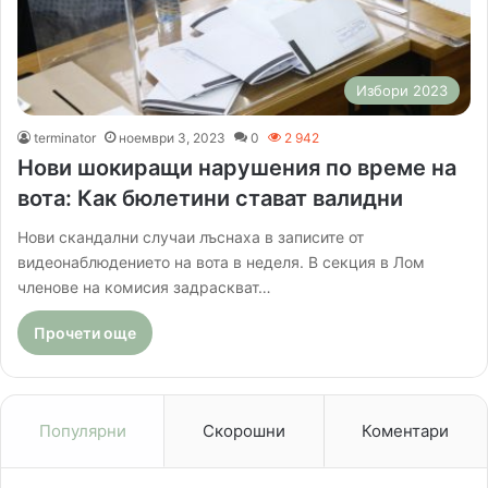
Избори 2023
terminator
ноември 3, 2023
0
2 942
Нови шокиращи нарушения по време на
вота: Как бюлетини стават валидни
Нови скандални случаи лъснаха в записите от
видеонаблюдението на вота в неделя. В секция в Лом
членове на комисия задраскват…
Прочети още
Популярни
Скорошни
Коментари