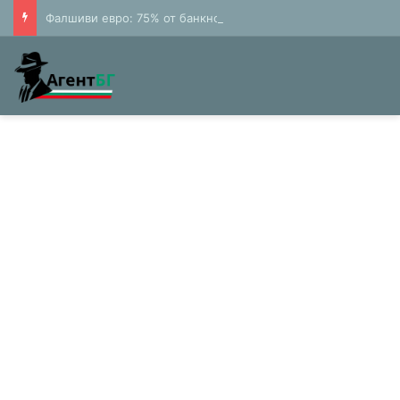
Фалшиви евро: 75% от банкнотите в България са 20 и 50 лева (Експерти)