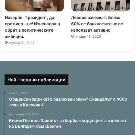
Назарян: Президент, да,
Левове изчезват: Близо
премиер – не! Изненадващ
60% от банкнотите не се
обрат в политическите
използват активно
амбиции.
януари 19, 2026
януари 19, 2026
Най-гледани публикации
юли 10, 2026
Общински пари като безлихвен заем? Скандалът с 4000
лева в Каспичан“
септември 22, 2023
Кирил Петков: Законът за борба с корупцията е ключът
на България към Шенген