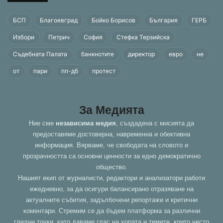
БСП
Благоевград
Бойко Борисов
България
ГЕРБ
Избори
Петрич
София
Стефка Терзийска
Съдебната Палата
банкнотите
директор
евро
не
от
пари
пп-дб
протест
За Медията
Ние сме
независима медия
, създадена с мисията да
предоставяме достоверна, навременна и обективна
информация. Вярваме, че свободата на словото и
прозрачността са основни ценности за едно демократично
общество.
Нашият екип от журналисти, редактори и анализатори работи
ежедневно, за да осигури балансирано отразяване на
актуалните събития, задълбочени репортажи и критични
коментари. Стремим се да бъдем платформа за различни
гледни точки, като даваме глас на хората и темите, които често