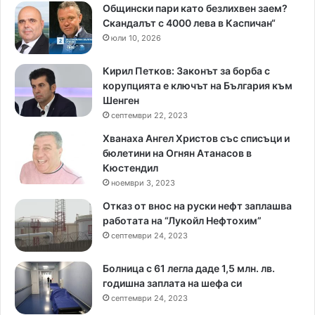
Общински пари като безлихвен заем?
Скандалът с 4000 лева в Каспичан“
юли 10, 2026
Кирил Петков: Законът за борба с
корупцията е ключът на България към
Шенген
септември 22, 2023
Хванаха Ангел Христов със списъци и
бюлетини на Огнян Атанасов в
Кюстендил
ноември 3, 2023
Отказ от внос на руски нефт заплашва
работата на “Лукойл Нефтохим”
септември 24, 2023
Болница с 61 легла даде 1,5 млн. лв.
годишна заплата на шефа си
септември 24, 2023