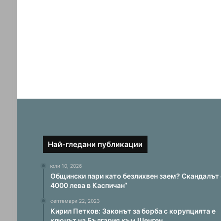
Най-гледани публикации
юли 10, 2026
Общински пари като безлихвен заем? Скандалът 
4000 лева в Каспичан“
септември 22, 2023
Кирил Петков: Законът за борба с корупцията е
ключът на България към Шенген