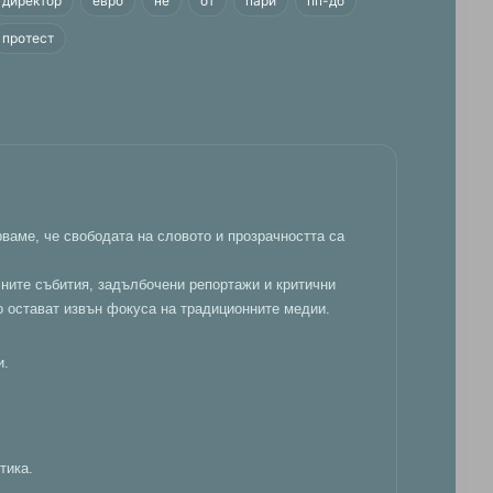
директор
евро
не
от
пари
пп-дб
протест
ваме, че свободата на словото и прозрачността са
лните събития, задълбочени репортажи и критични
о остават извън фокуса на традиционните медии.
и.
тика.