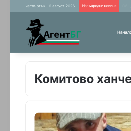
четвъртък , 6 август 2026
Извънредни новини
Фалш
Начал
Комитово ханч