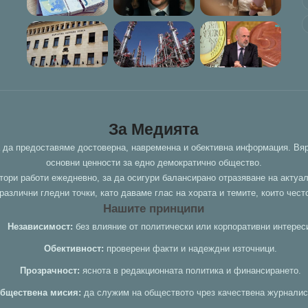
За Медията
а да предоставяме достоверна, навременна и обективна информация. Вяр
основни ценности за едно демократично общество.
тори работи ежедневно, за да осигури балансирано отразяване на актуа
азлични гледни точки, като даваме глас на хората и темите, които чест
Нашите принципи
Независимост:
без влияние от политически или корпоративни интерес
Обективност:
проверени факти и надеждни източници.
Прозрачност:
яснота в редакционната политика и финансирането.
бществена мисия:
да служим на обществото чрез качествена журналис