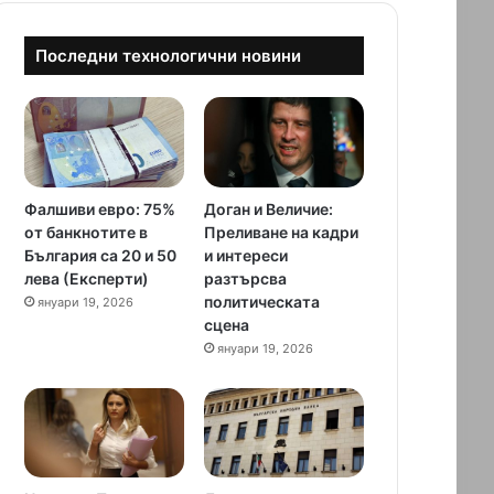
Последни технологични новини
Фалшиви евро: 75%
Доган и Величие:
от банкнотите в
Преливане на кадри
България са 20 и 50
и интереси
лева (Експерти)
разтърсва
политическата
януари 19, 2026
сцена
януари 19, 2026