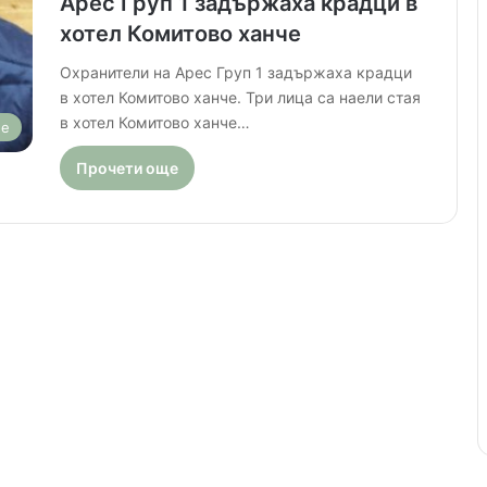
Арес Груп 1 задържаха крадци в
хотел Комитово ханче
Охранители на Арес Груп 1 задържаха крадци
в хотел Комитово ханче. Три лица са наели стая
в хотел Комитово ханче…
ие
Прочети още