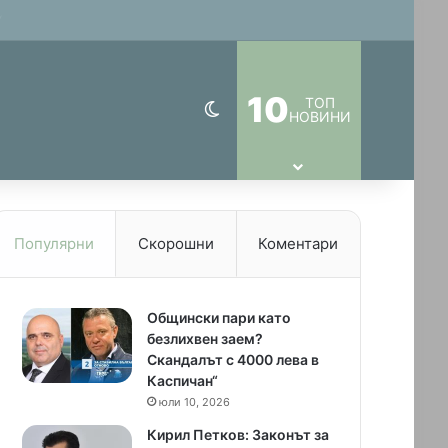
)
10
ТОП
Switch skin
НОВИНИ
Популярни
Скорошни
Коментари
Общински пари като
безлихвен заем?
Скандалът с 4000 лева в
Каспичан“
юли 10, 2026
Кирил Петков: Законът за