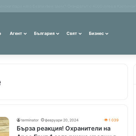
иви евро: 75% от банкнотите в България са 20 и 50 лева (Експерти
о
Агент
България
Свят
Бизнес
е
terminator
февруари 20, 2024
1 039
Бърза реакция! Охранители на