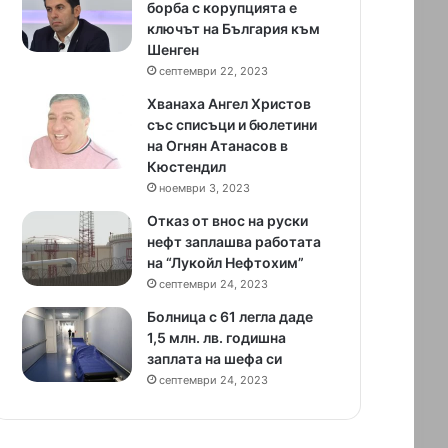
борба с корупцията е
ключът на България към
Шенген
септември 22, 2023
Хванаха Ангел Христов
със списъци и бюлетини
на Огнян Атанасов в
Кюстендил
ноември 3, 2023
Отказ от внос на руски
нефт заплашва работата
на “Лукойл Нефтохим”
септември 24, 2023
Болница с 61 легла даде
1,5 млн. лв. годишна
заплата на шефа си
септември 24, 2023