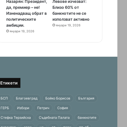
Назарян: Президент,
Левове изчезват:
да, премиер – не!
Близо 60% от
Изненадващ обрат в
банкнотите не се
политическите
използват активно
амбиции.
януари 19, 2026
януари 19, 2026
Етикети
БСП
Благоевград
Бойко Борисов
България
ГЕРБ
Избори
Петрич
София
Стефка Терзийска
Съдебната Палата
банкнотите