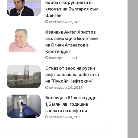
борба с корупцията е
ключът на България към
Шенген
септември 22, 2023
Хванаха Ангел Христов
със списъци и бюлетини
на Огнян Атанасов в
Кюстендил
ноември 3, 2023
Отказ от внос на руски
нефт заплашва работата
на “Лукойл Нефтохим”
септември 24, 2023
Болница с 61 легла даде
1,5 млн. лв. годишна
заплата на шефа си
септември 24, 2023