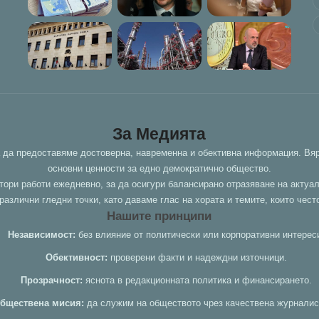
За Медията
а да предоставяме достоверна, навременна и обективна информация. Вяр
основни ценности за едно демократично общество.
тори работи ежедневно, за да осигури балансирано отразяване на актуа
азлични гледни точки, като даваме глас на хората и темите, които чест
Нашите принципи
Независимост:
без влияние от политически или корпоративни интерес
Обективност:
проверени факти и надеждни източници.
Прозрачност:
яснота в редакционната политика и финансирането.
бществена мисия:
да служим на обществото чрез качествена журналис