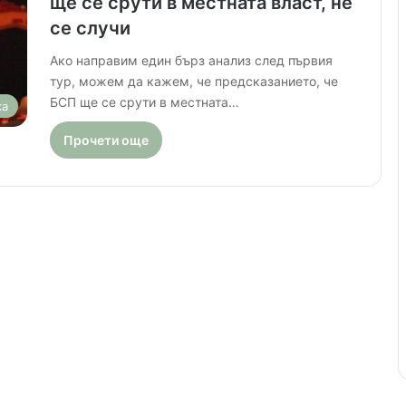
ще се срути в местната власт, не
се случи
Ако направим един бърз анализ след първия
тур, можем да кажем, че предсказанието, че
БСП ще се срути в местната…
ка
Прочети още