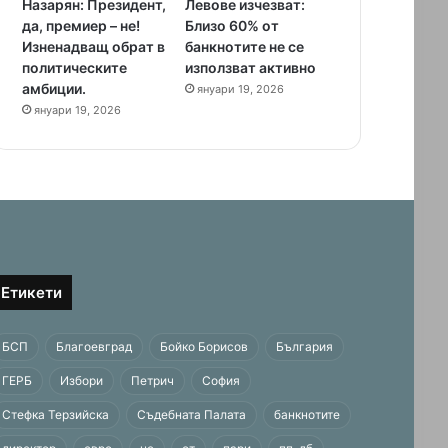
Назарян: Президент,
Левове изчезват:
да, премиер – не!
Близо 60% от
Изненадващ обрат в
банкнотите не се
политическите
използват активно
амбиции.
януари 19, 2026
януари 19, 2026
Етикети
БСП
Благоевград
Бойко Борисов
България
ГЕРБ
Избори
Петрич
София
Стефка Терзийска
Съдебната Палата
банкнотите