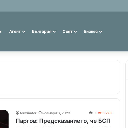
евро: 75% от банкнотите в България са 20 и 50 лева (Експерти)
о
Агент
България
Свят
Бизнес
terminator
ноември 3, 2023
0
3 278
Паргов: Предсказанието, че БСП