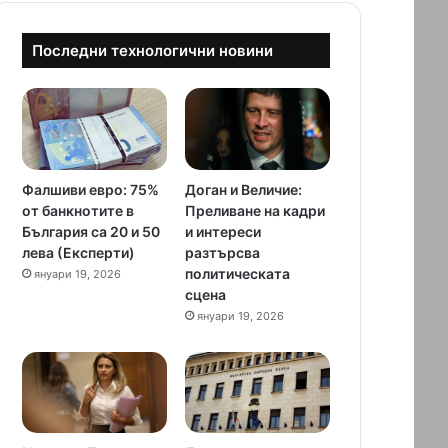
Последни технологични новини
Фалшиви евро: 75%
Доган и Величие:
от банкнотите в
Преливане на кадри
България са 20 и 50
и интереси
лева (Експерти)
разтърсва
политическата
януари 19, 2026
сцена
януари 19, 2026