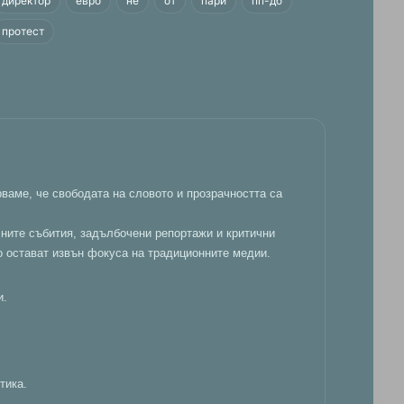
директор
евро
не
от
пари
пп-дб
протест
ваме, че свободата на словото и прозрачността са
лните събития, задълбочени репортажи и критични
о остават извън фокуса на традиционните медии.
и.
тика.