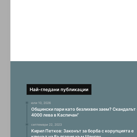
Най-гледани публикации
юли 10, 2026
Общински пари като безлихвен заем? Скандалът 
4000 лева в Каспичан“
септември 22, 2023
Кирил Петков: Законът за борба с корупцията е
ключът на България към Шенген