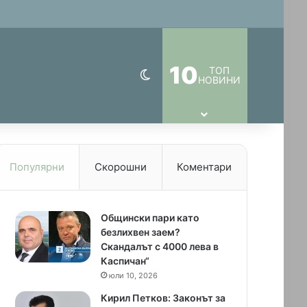
10
ТОП
Switch skin
НОВИНИ
Популярни
Скорошни
Коментари
Общински пари като
безлихвен заем?
Скандалът с 4000 лева в
Каспичан“
юли 10, 2026
Кирил Петков: Законът за