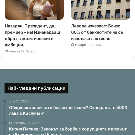
Назарян: Президент, да,
Левове изчезват: Близо
премиер – не! Изненадващ
60% от банкнотите не се
обрат в политическите
използват активно
амбиции.
януари 19, 2026
януари 19, 2026
Най-гледани публикации
юли 10, 2026
Общински пари като безлихвен заем? Скандалът с 4000
лева в Каспичан“
септември 22, 2023
Кирил Петков: Законът за борба с корупцията е ключът
на България към Шенген