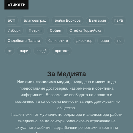
Етикети
БСП
Благоевград
Бойко Борисов
България
ГЕРБ
Избори
Петрич
София
Стефка Терзийска
Съдебната Палата
банкнотите
директор
евро
не
от
пари
пп-дб
протест
За Медията
Ние сме
независима медия
, създадена с мисията да
предоставяме достоверна, навременна и обективна
информация. Вярваме, че свободата на словото и
прозрачността са основни ценности за едно демократично
общество.
Нашият екип от журналисти, редактори и анализатори работи
ежедневно, за да осигури балансирано отразяване на
актуалните събития, задълбочени репортажи и критични