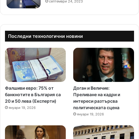
септември 24, 2023
Последни технологични новини
Фалшиви евро: 75% от
Доган и Величие:
банкнотите в България са
Преливане на кадри и
20 и 50 лева (Експерти)
интереси разтърсва
политическата сцена
януари 19, 2026
януари 19, 2026