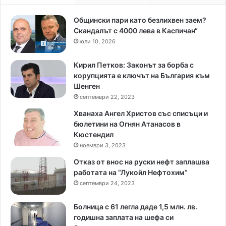
Общински пари като безлихвен заем?
Скандалът с 4000 лева в Каспичан“
юли 10, 2026
Кирил Петков: Законът за борба с
корупцията е ключът на България към
Шенген
септември 22, 2023
Хванаха Ангел Христов със списъци и
бюлетини на Огнян Атанасов в
Кюстендил
ноември 3, 2023
Отказ от внос на руски нефт заплашва
работата на “Лукойл Нефтохим”
септември 24, 2023
Болница с 61 легла даде 1,5 млн. лв.
годишна заплата на шефа си