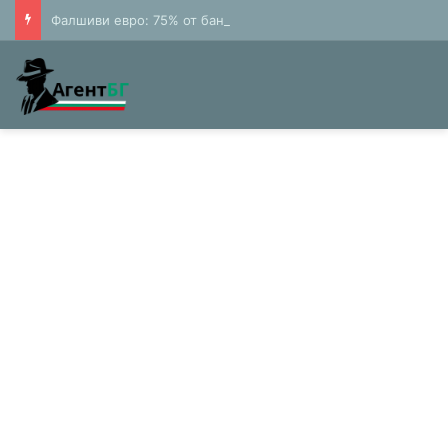
Фалшиви евро: 75% от банкнотите в България са 20 и 50 лева (Експерти)