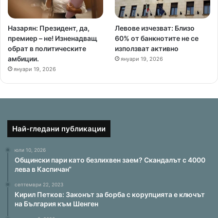
Назарян: Президент, да,
Левове изчезват: Близо
премиер – не! Изненадващ
60% от банкнотите не се
обрат в политическите
използват активно
амбиции.
януари 19, 2026
януари 19, 2026
Най-гледани публикации
юли 10, 2026
Общински пари като безлихвен заем? Скандалът с 4000
лева в Каспичан“
септември 22, 2023
Кирил Петков: Законът за борба с корупцията е ключът
на България към Шенген