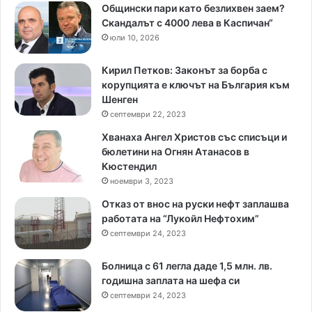
Общински пари като безлихвен заем?
Скандалът с 4000 лева в Каспичан“
юли 10, 2026
Кирил Петков: Законът за борба с
корупцията е ключът на България към
Шенген
септември 22, 2023
Хванаха Ангел Христов със списъци и
бюлетини на Огнян Атанасов в
Кюстендил
ноември 3, 2023
Отказ от внос на руски нефт заплашва
работата на “Лукойл Нефтохим”
септември 24, 2023
Болница с 61 легла даде 1,5 млн. лв.
годишна заплата на шефа си
септември 24, 2023