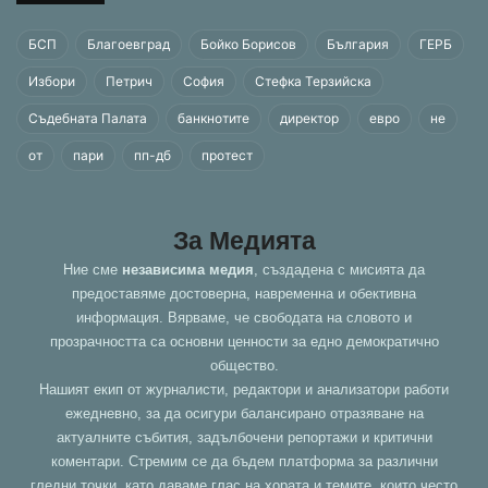
БСП
Благоевград
Бойко Борисов
България
ГЕРБ
Избори
Петрич
София
Стефка Терзийска
Съдебната Палата
банкнотите
директор
евро
не
от
пари
пп-дб
протест
За Медията
Ние сме
независима медия
, създадена с мисията да
предоставяме достоверна, навременна и обективна
информация. Вярваме, че свободата на словото и
прозрачността са основни ценности за едно демократично
общество.
Нашият екип от журналисти, редактори и анализатори работи
ежедневно, за да осигури балансирано отразяване на
актуалните събития, задълбочени репортажи и критични
коментари. Стремим се да бъдем платформа за различни
гледни точки, като даваме глас на хората и темите, които често