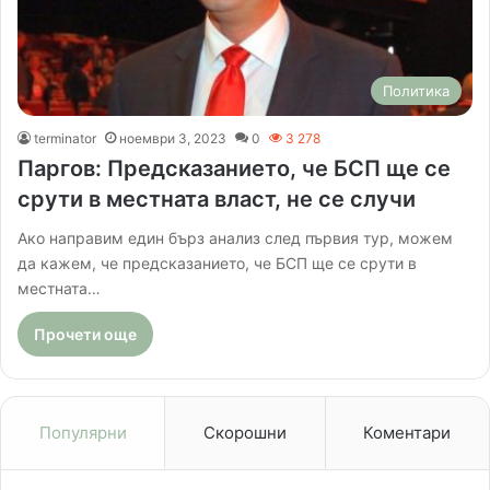
Политика
terminator
ноември 3, 2023
0
3 278
Паргов: Предсказанието, че БСП ще се
срути в местната власт, не се случи
Ако направим един бърз анализ след първия тур, можем
да кажем, че предсказанието, че БСП ще се срути в
местната…
Прочети още
Популярни
Скорошни
Коментари