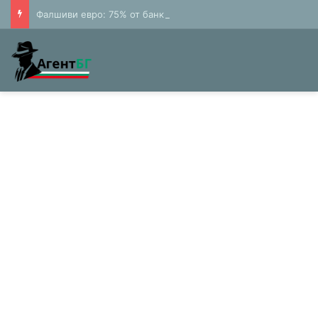
Фалшиви евро: 75% от банкнотите в България са 20 и 50 лева (Експерти)