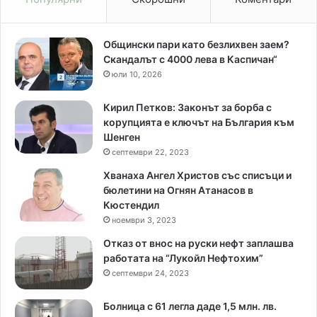
Общински пари като безлихвен заем?
Скандалът с 4000 лева в Каспичан“
юли 10, 2026
Кирил Петков: Законът за борба с
корупцията е ключът на България към
Шенген
септември 22, 2023
Хванаха Ангел Христов със списъци и
бюлетини на Огнян Атанасов в
Кюстендил
ноември 3, 2023
Отказ от внос на руски нефт заплашва
работата на “Лукойл Нефтохим”
септември 24, 2023
Болница с 61 легла даде 1,5 млн. лв.