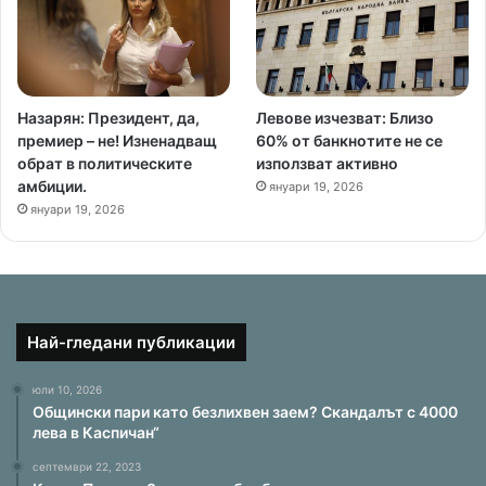
Назарян: Президент, да,
Левове изчезват: Близо
премиер – не! Изненадващ
60% от банкнотите не се
обрат в политическите
използват активно
амбиции.
януари 19, 2026
януари 19, 2026
Най-гледани публикации
юли 10, 2026
Общински пари като безлихвен заем? Скандалът с 4000
лева в Каспичан“
септември 22, 2023