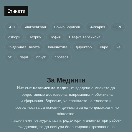
Етикети
БСП
Благоевград
Бойко Борисов
България
ГЕРБ
Избори
Петрич
София
Стефка Терзийска
Съдебната Палата
банкнотите
директор
евро
не
от
пари
пп-дб
протест
За Медията
Ние сме
независима медия
, създадена с мисията да
предоставяме достоверна, навременна и обективна
информация. Вярваме, че свободата на словото и
прозрачността са основни ценности за едно демократично
общество.
Нашият екип от журналисти, редактори и анализатори работи
ежедневно, за да осигури балансирано отразяване на