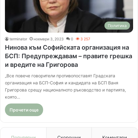
Политика
terminator
ноември 3, 2023
0
3 257
Нинова към Софийската организация на
БСП: Предупреждавам – правите грешка
и вредите на Григорова
„Все повече говорители противопоставят Градската
организация на БСП-София и кандидата на БСП Ваня
Григорова срещу националното ръководство и партията,
която…
Прочети още
Популярни
Скорошни
Коментари