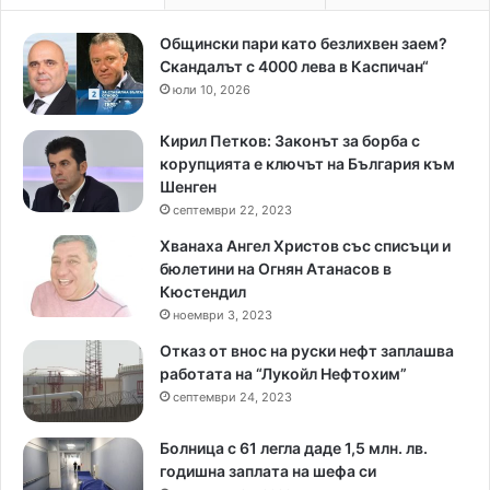
Общински пари като безлихвен заем?
Скандалът с 4000 лева в Каспичан“
юли 10, 2026
Кирил Петков: Законът за борба с
корупцията е ключът на България към
Шенген
септември 22, 2023
Хванаха Ангел Христов със списъци и
бюлетини на Огнян Атанасов в
Кюстендил
ноември 3, 2023
Отказ от внос на руски нефт заплашва
работата на “Лукойл Нефтохим”
септември 24, 2023
Болница с 61 легла даде 1,5 млн. лв.
годишна заплата на шефа си