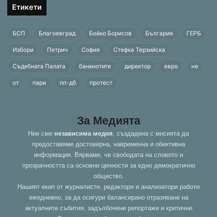
Етикети
БСП
Благоевград
Бойко Борисов
България
ГЕРБ
Избори
Петрич
София
Стефка Терзийска
Съдебната Палата
банкнотите
директор
евро
не
от
пари
пп-дб
протест
За Медията
Ние сме
независима медия
, създадена с мисията да
предоставяме достоверна, навременна и обективна
информация. Вярваме, че свободата на словото и
прозрачността са основни ценности за едно демократично
общество.
Нашият екип от журналисти, редактори и анализатори работи
ежедневно, за да осигури балансирано отразяване на
актуалните събития, задълбочени репортажи и критични