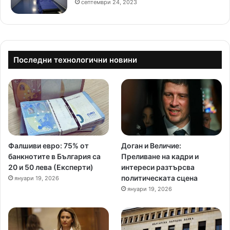
септември 24, 2023
Последни технологични новини
Фалшиви евро: 75% от
Доган и Величие:
банкнотите в България са
Преливане на кадри и
20 и 50 лева (Експерти)
интереси разтърсва
политическата сцена
януари 19, 2026
януари 19, 2026