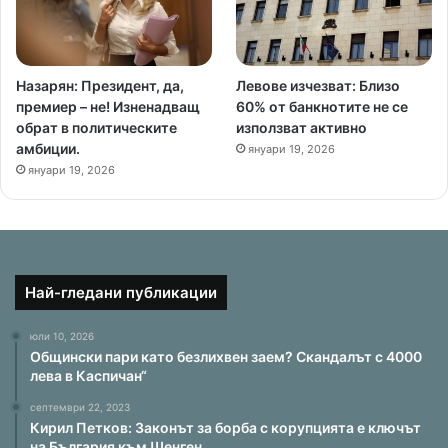
Назарян: Президент, да,
Левове изчезват: Близо
премиер – не! Изненадващ
60% от банкнотите не се
обрат в политическите
използват активно
амбиции.
януари 19, 2026
януари 19, 2026
Най-гледани публикации
юли 10, 2026
Общински пари като безлихвен заем? Скандалът с 4000
лева в Каспичан“
септември 22, 2023
Кирил Петков: Законът за борба с корупцията е ключът
на България към Шенген