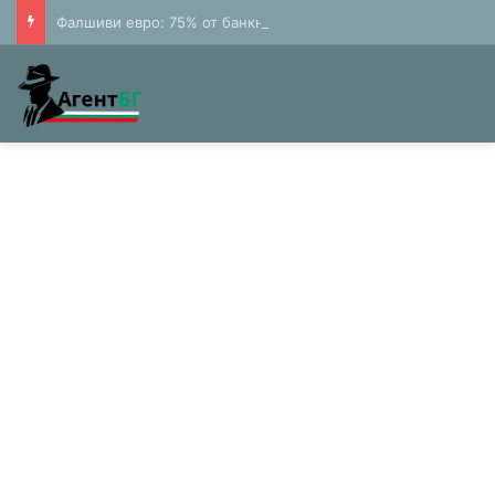
Фалшиви евро: 75% от банкнотите в България са 20 и 50 лева (Експерти)