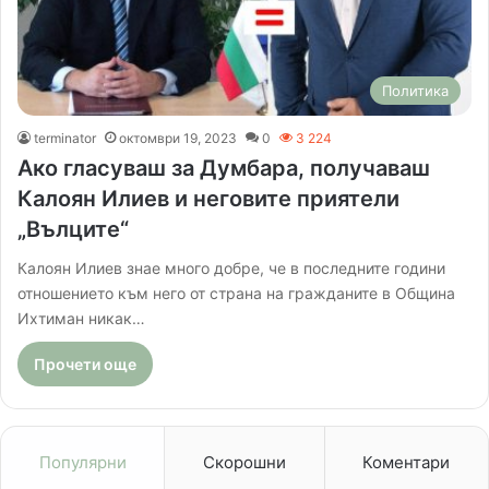
Политика
terminator
октомври 19, 2023
0
3 224
Ако гласуваш за Думбара, получаваш
Калоян Илиев и неговите приятели
„Вълците“
Калоян Илиев знае много добре, че в последните години
отношението към него от страна на гражданите в Община
Ихтиман никак…
Прочети още
Популярни
Скорошни
Коментари