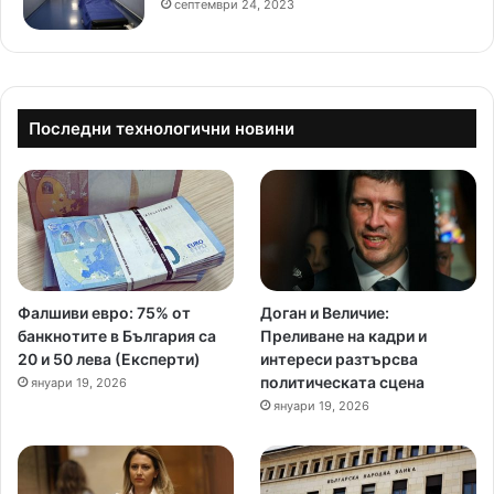
септември 24, 2023
Последни технологични новини
Фалшиви евро: 75% от
Доган и Величие:
банкнотите в България са
Преливане на кадри и
20 и 50 лева (Експерти)
интереси разтърсва
политическата сцена
януари 19, 2026
януари 19, 2026