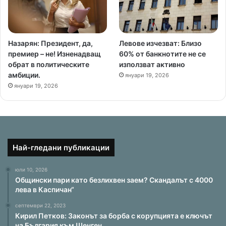
Назарян: Президент, да,
Левове изчезват: Близо
премиер – не! Изненадващ
60% от банкнотите не се
обрат в политическите
използват активно
амбиции.
януари 19, 2026
януари 19, 2026
Най-гледани публикации
юли 10, 2026
Общински пари като безлихвен заем? Скандалът с 4000
лева в Каспичан“
септември 22, 2023
Кирил Петков: Законът за борба с корупцията е ключът
на България към Шенген