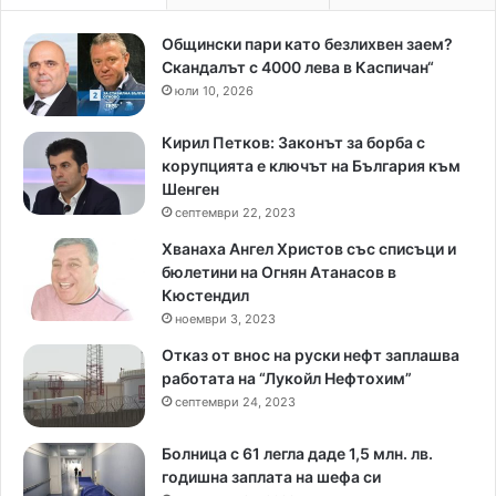
Общински пари като безлихвен заем?
Скандалът с 4000 лева в Каспичан“
юли 10, 2026
Кирил Петков: Законът за борба с
корупцията е ключът на България към
Шенген
септември 22, 2023
Хванаха Ангел Христов със списъци и
бюлетини на Огнян Атанасов в
Кюстендил
ноември 3, 2023
Отказ от внос на руски нефт заплашва
работата на “Лукойл Нефтохим”
септември 24, 2023
Болница с 61 легла даде 1,5 млн. лв.
годишна заплата на шефа си