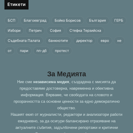
Етикети
БСП
Благоевград
Бойко Борисов
България
ГЕРБ
Избори
Петрич
София
Стефка Терзийска
Съдебната Палата
банкнотите
директор
евро
не
от
пари
пп-дб
протест
За Медията
Ние сме
независима медия
, създадена с мисията да
предоставяме достоверна, навременна и обективна
информация. Вярваме, че свободата на словото и
прозрачността са основни ценности за едно демократично
общество.
Нашият екип от журналисти, редактори и анализатори работи
ежедневно, за да осигури балансирано отразяване на
актуалните събития, задълбочени репортажи и критични