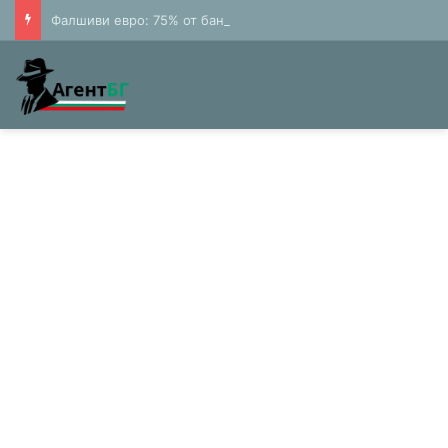
Фалшиви евро: 75% от банкнотите в България са 20 и 50 лева (Експерти)