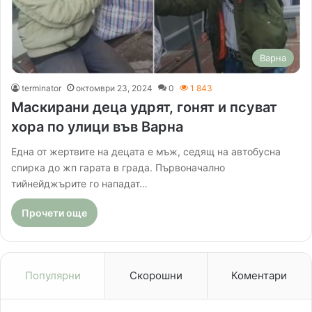
Варна
terminator
октомври 23, 2024
0
1 843
Маскирани деца удрят, гонят и псуват
хора по улици във Варна
Една от жертвите на децата е мъж, седящ на автобусна
спирка до жп гарата в града. Първоначално
тийнейджърите го нападат…
Прочети още
Популярни
Скорошни
Коментари