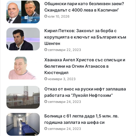
Общински пари като безлихвен заем?
Скандалът с 4000 лева в Каспичан“
юли 10, 2026
Кирил Петков: Законът за борба с
корупцията е ключът на България към
Шенген
септември 22, 2023
Хванаха Ангел Христов със списъци и
бюлетини на Огнян Атанасов в
Кюстендил
ноември 3, 2023
Отказ от внос на руски нефт заплашва
работата на “Лукойл Нефтохим”
септември 24, 2023
Болница с 61 легла даде 1,5 млн. лв.
годишна заплата на шефа си
септември 24, 2023