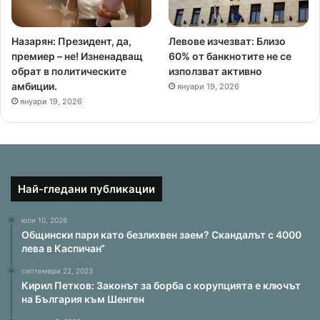
Назарян: Президент, да,
Левове изчезват: Близо
премиер – не! Изненадващ
60% от банкнотите не се
обрат в политическите
използват активно
амбиции.
януари 19, 2026
януари 19, 2026
Най-гледани публикации
юли 10, 2026
Общински пари като безлихвен заем? Скандалът с 4000
лева в Каспичан“
септември 22, 2023
Кирил Петков: Законът за борба с корупцията е ключът
на България към Шенген