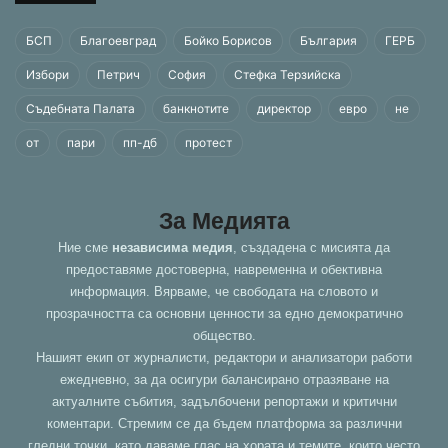
БСП
Благоевград
Бойко Борисов
България
ГЕРБ
Избори
Петрич
София
Стефка Терзийска
Съдебната Палата
банкнотите
директор
евро
не
от
пари
пп-дб
протест
За Медията
Ние сме
независима медия
, създадена с мисията да
предоставяме достоверна, навременна и обективна
информация. Вярваме, че свободата на словото и
прозрачността са основни ценности за едно демократично
общество.
Нашият екип от журналисти, редактори и анализатори работи
ежедневно, за да осигури балансирано отразяване на
актуалните събития, задълбочени репортажи и критични
коментари. Стремим се да бъдем платформа за различни
гледни точки, като даваме глас на хората и темите, които често