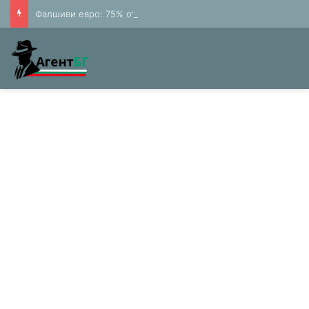
Фалшиви евро: 75% от банкнотите в България са 20 и 50 лева (Експерти)