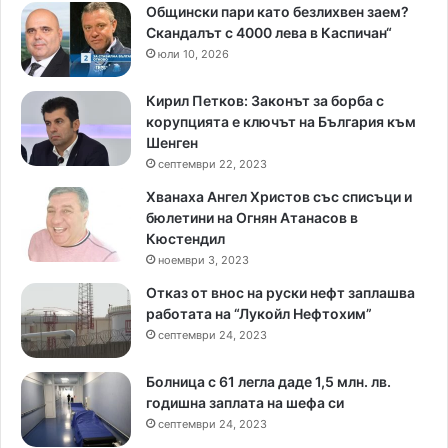
Общински пари като безлихвен заем?
Скандалът с 4000 лева в Каспичан“
юли 10, 2026
Кирил Петков: Законът за борба с
корупцията е ключът на България към
Шенген
септември 22, 2023
Хванаха Ангел Христов със списъци и
бюлетини на Огнян Атанасов в
Кюстендил
ноември 3, 2023
Отказ от внос на руски нефт заплашва
работата на “Лукойл Нефтохим”
септември 24, 2023
Болница с 61 легла даде 1,5 млн. лв.
годишна заплата на шефа си
септември 24, 2023