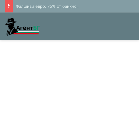
Фалшиви евро: 75% от банкнотите в България са 20 и 50 лева (Експерти)