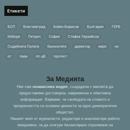
Етикети
БСП
Благоевград
Бойко Борисов
България
ГЕРБ
Избори
Петрич
София
Стефка Терзийска
Съдебната Палата
банкнотите
директор
евро
не
от
пари
пп-дб
протест
За Медията
Ние сме
независима медия
, създадена с мисията да
предоставяме достоверна, навременна и обективна
информация. Вярваме, че свободата на словото и
прозрачността са основни ценности за едно демократично
общество.
Нашият екип от журналисти, редактори и анализатори работи
ежедневно, за да осигури балансирано отразяване на