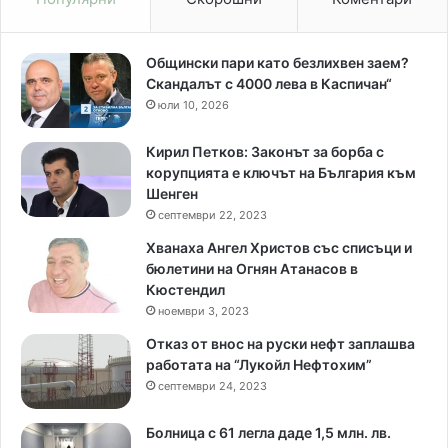
Общински пари като безлихвен заем?
Скандалът с 4000 лева в Каспичан“
юли 10, 2026
Кирил Петков: Законът за борба с
корупцията е ключът на България към
Шенген
септември 22, 2023
Хванаха Ангел Христов със списъци и
бюлетини на Огнян Атанасов в
Кюстендил
ноември 3, 2023
Отказ от внос на руски нефт заплашва
работата на “Лукойл Нефтохим”
септември 24, 2023
Болница с 61 легла даде 1,5 млн. лв.