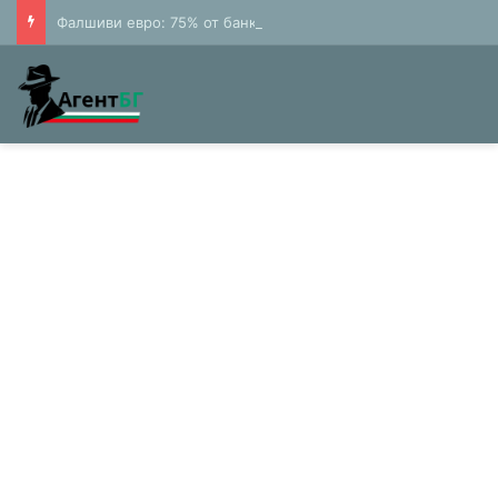
Фалшиви евро: 75% от банкнотите в България са 20 и 50 лева (Експерти)