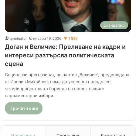
Скандално
terminator
януари 19, 2026
1 829
Доган и Величие: Преливане на кадри и
интереси разтърсва политическата
сцена
Социолози прогнозират, че партия „Величие“, предвождана
от Ивелин Михайлов, няма да успее да преодолее
четирипроцентовата бариера на предстоящите
парламентарни избори…
Прочети още
Популярни
Скорошни
Коментари