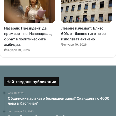
Назарян: Президент, да,
Левове изчезват: Близо
премиер – не! Изненадващ
60% от банкнотите не се
обрат в политическите
използват активно
амбиции.
януари 19, 2026
януари 19, 2026
Най-гледани публикации
юли 10, 2026
Общински пари като безлихвен заем? Скандалът с 4000
лева в Каспичан“
септември 22, 2023