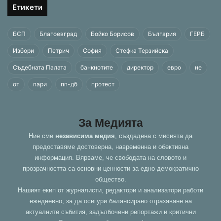
Етикети
БСП
Благоевград
Бойко Борисов
България
ГЕРБ
Избори
Петрич
София
Стефка Терзийска
Съдебната Палата
банкнотите
директор
евро
не
от
пари
пп-дб
протест
За Медията
Ние сме
независима медия
, създадена с мисията да
предоставяме достоверна, навременна и обективна
информация. Вярваме, че свободата на словото и
прозрачността са основни ценности за едно демократично
общество.
Нашият екип от журналисти, редактори и анализатори работи
ежедневно, за да осигури балансирано отразяване на
актуалните събития, задълбочени репортажи и критични