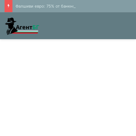
Фалшиви евро: 75% от банкнотите в България са 20 и 50 лева (Експерти)