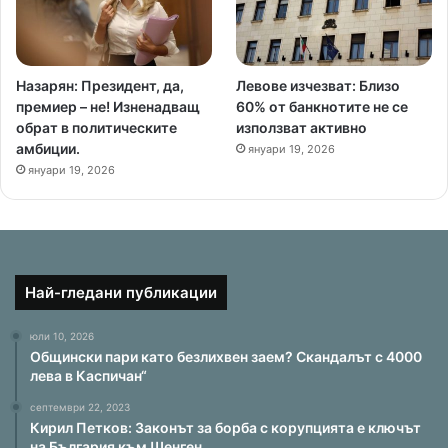
Назарян: Президент, да,
Левове изчезват: Близо
премиер – не! Изненадващ
60% от банкнотите не се
обрат в политическите
използват активно
амбиции.
януари 19, 2026
януари 19, 2026
Най-гледани публикации
юли 10, 2026
Общински пари като безлихвен заем? Скандалът с 4000
лева в Каспичан“
септември 22, 2023
Кирил Петков: Законът за борба с корупцията е ключът
на България към Шенген