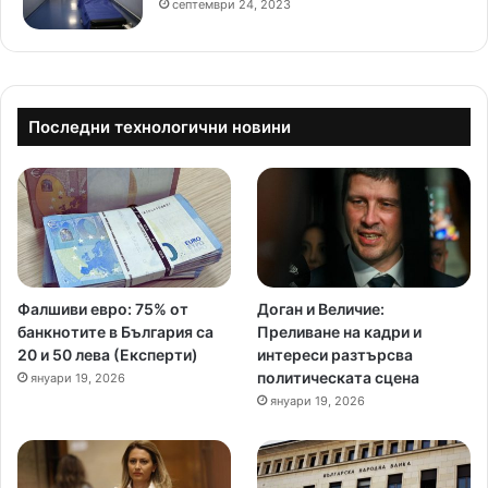
септември 24, 2023
Последни технологични новини
Фалшиви евро: 75% от
Доган и Величие:
банкнотите в България са
Преливане на кадри и
20 и 50 лева (Експерти)
интереси разтърсва
политическата сцена
януари 19, 2026
януари 19, 2026