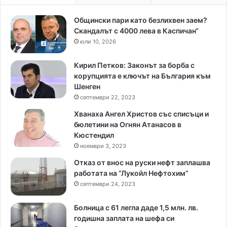
Общински пари като безлихвен заем?
Скандалът с 4000 лева в Каспичан“
юли 10, 2026
Кирил Петков: Законът за борба с
корупцията е ключът на България към
Шенген
септември 22, 2023
Хванаха Ангел Христов със списъци и
бюлетини на Огнян Атанасов в
Кюстендил
ноември 3, 2023
Отказ от внос на руски нефт заплашва
работата на “Лукойл Нефтохим”
септември 24, 2023
Болница с 61 легла даде 1,5 млн. лв.
годишна заплата на шефа си