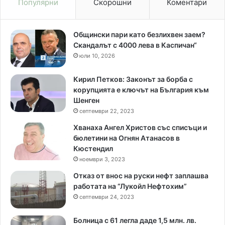
Популярни
Скорошни
Коментари
Общински пари като безлихвен заем?
Скандалът с 4000 лева в Каспичан“
юли 10, 2026
Кирил Петков: Законът за борба с
корупцията е ключът на България към
Шенген
септември 22, 2023
Хванаха Ангел Христов със списъци и
бюлетини на Огнян Атанасов в
Кюстендил
ноември 3, 2023
Отказ от внос на руски нефт заплашва
работата на “Лукойл Нефтохим”
септември 24, 2023
Болница с 61 легла даде 1,5 млн. лв.