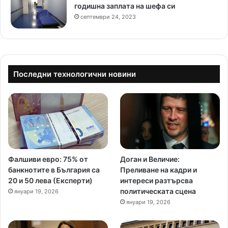
годишна заплата на шефа си
септември 24, 2023
Последни технологични новини
Фалшиви евро: 75% от
Доган и Величие:
банкнотите в България са
Преливане на кадри и
20 и 50 лева (Експерти)
интереси разтърсва
политическата сцена
януари 19, 2026
януари 19, 2026