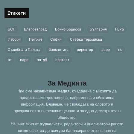
Етикети
БСП
Благоевград
Бойко Борисов
България
ГЕРБ
Избори
Петрич
София
Стефка Терзийска
Съдебната Палата
банкнотите
директор
евро
не
от
пари
пп-дб
протест
За Медията
Ние сме
независима медия
, създадена с мисията да
предоставяме достоверна, навременна и обективна
информация. Вярваме, че свободата на словото и
прозрачността са основни ценности за едно демократично
общество.
Нашият екип от журналисти, редактори и анализатори работи
ежедневно, за да осигури балансирано отразяване на