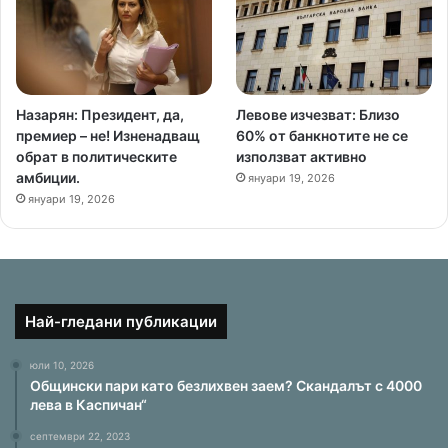
Назарян: Президент, да,
Левове изчезват: Близо
премиер – не! Изненадващ
60% от банкнотите не се
обрат в политическите
използват активно
амбиции.
януари 19, 2026
януари 19, 2026
Най-гледани публикации
юли 10, 2026
Общински пари като безлихвен заем? Скандалът с 4000
лева в Каспичан“
септември 22, 2023