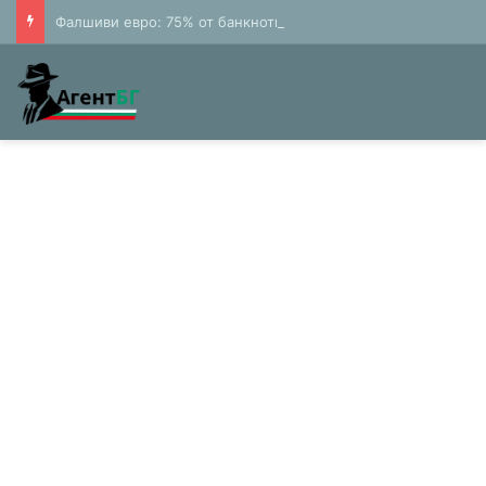
Фалшиви евро: 75% от банкнотите в България са 20 и 50 лева (Експерти)