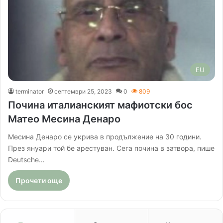
EU
terminator
септември 25, 2023
0
809
Почина италианският мафиотски бос
Матео Месина Денаро
Месина Денаро се укрива в продължение на 30 години.
През януари той бе арестуван. Сега почина в затвора, пише
Deutsche…
Прочети още