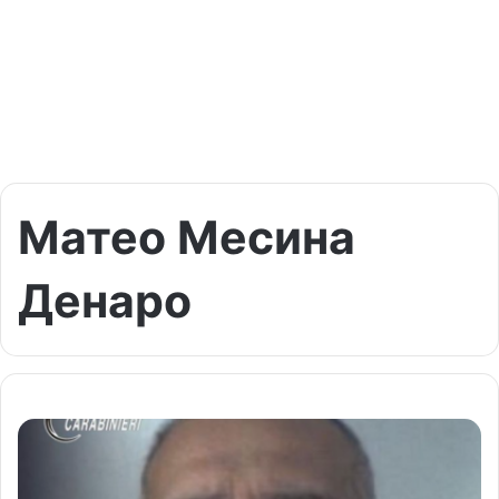
Матео Месина
Денаро