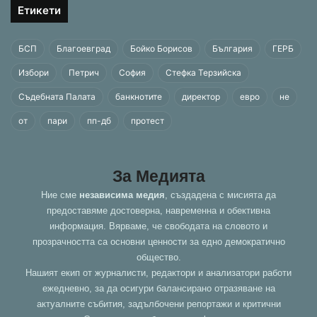
Етикети
БСП
Благоевград
Бойко Борисов
България
ГЕРБ
Избори
Петрич
София
Стефка Терзийска
Съдебната Палата
банкнотите
директор
евро
не
от
пари
пп-дб
протест
За Медията
Ние сме
независима медия
, създадена с мисията да
предоставяме достоверна, навременна и обективна
информация. Вярваме, че свободата на словото и
прозрачността са основни ценности за едно демократично
общество.
Нашият екип от журналисти, редактори и анализатори работи
ежедневно, за да осигури балансирано отразяване на
актуалните събития, задълбочени репортажи и критични