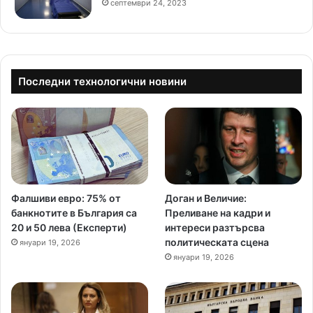
септември 24, 2023
Последни технологични новини
Фалшиви евро: 75% от
Доган и Величие:
банкнотите в България са
Преливане на кадри и
20 и 50 лева (Експерти)
интереси разтърсва
политическата сцена
януари 19, 2026
януари 19, 2026