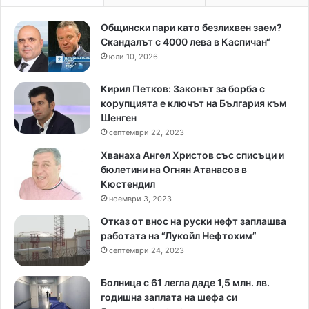
Общински пари като безлихвен заем?
Скандалът с 4000 лева в Каспичан“
юли 10, 2026
Кирил Петков: Законът за борба с
корупцията е ключът на България към
Шенген
септември 22, 2023
Хванаха Ангел Христов със списъци и
бюлетини на Огнян Атанасов в
Кюстендил
ноември 3, 2023
Отказ от внос на руски нефт заплашва
работата на “Лукойл Нефтохим”
септември 24, 2023
Болница с 61 легла даде 1,5 млн. лв.
годишна заплата на шефа си