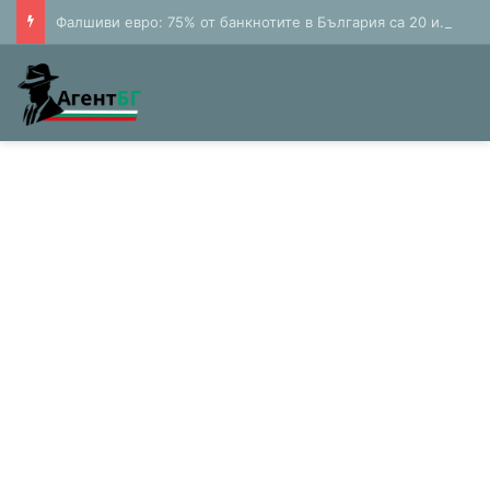
Фалшиви евро: 75% от банкнотите в България са 20 и 50 лева (Експерти)