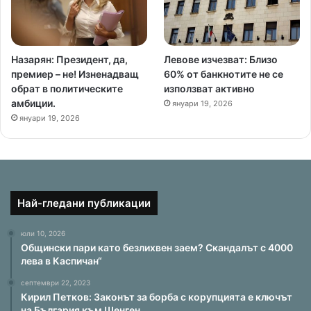
Назарян: Президент, да,
Левове изчезват: Близо
премиер – не! Изненадващ
60% от банкнотите не се
обрат в политическите
използват активно
амбиции.
януари 19, 2026
януари 19, 2026
Най-гледани публикации
юли 10, 2026
Общински пари като безлихвен заем? Скандалът с 4000
лева в Каспичан“
септември 22, 2023
Кирил Петков: Законът за борба с корупцията е ключът
на България към Шенген