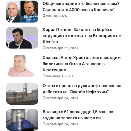
Общински пари като безлихвен заем?
Скандалът с 4000 лева в Каспичан“
юли 10, 2026
Кирил Петков: Законът за борба с
корупцията е ключът на България към
Шенген
септември 22, 2023
Хванаха Ангел Христов със списъци и
бюлетини на Огнян Атанасов в
Кюстендил
ноември 3, 2023
Отказ от внос на руски нефт заплашва
работата на “Лукойл Нефтохим”
септември 24, 2023
Болница с 61 легла даде 1,5 млн. лв.
годишна заплата на шефа си
септември 24, 2023