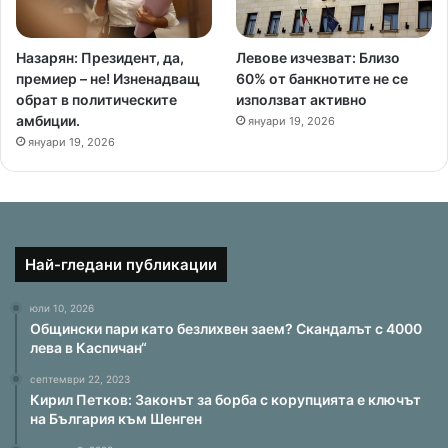
Назарян: Президент, да,
Левове изчезват: Близо
премиер – не! Изненадващ
60% от банкнотите не се
обрат в политическите
използват активно
амбиции.
януари 19, 2026
януари 19, 2026
Най-гледани публикации
юли 10, 2026
Общински пари като безлихвен заем? Скандалът с 4000
лева в Каспичан“
септември 22, 2023
Кирил Петков: Законът за борба с корупцията е ключът
на България към Шенген