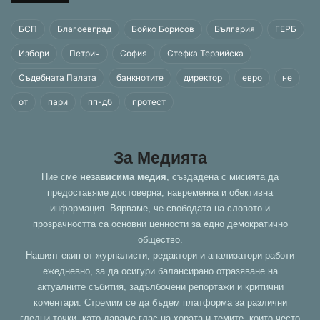
БСП
Благоевград
Бойко Борисов
България
ГЕРБ
Избори
Петрич
София
Стефка Терзийска
Съдебната Палата
банкнотите
директор
евро
не
от
пари
пп-дб
протест
За Медията
Ние сме
независима медия
, създадена с мисията да
предоставяме достоверна, навременна и обективна
информация. Вярваме, че свободата на словото и
прозрачността са основни ценности за едно демократично
общество.
Нашият екип от журналисти, редактори и анализатори работи
ежедневно, за да осигури балансирано отразяване на
актуалните събития, задълбочени репортажи и критични
коментари. Стремим се да бъдем платформа за различни
гледни точки, като даваме глас на хората и темите, които често