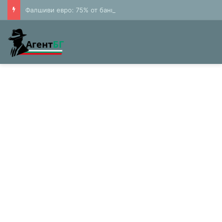
Фалшиви евро: 75% от банкнотите в България са 20 и 50 лева (Експерти)