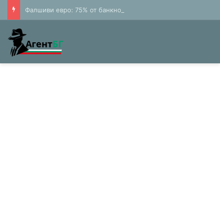
Фалшиви евро: 75% от банкнотите в България са 20 и 50 лева (Експерти)