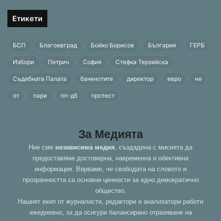
Етикети
БСП
Благоевград
Бойко Борисов
България
ГЕРБ
Избори
Петрич
София
Стефка Терзийска
Съдебната Палата
банкнотите
директор
евро
не
от
пари
пп-дб
протест
За Медията
Ние сме
независима медия
, създадена с мисията да
предоставяме достоверна, навременна и обективна
информация. Вярваме, че свободата на словото и
прозрачността са основни ценности за едно демократично
общество.
Нашият екип от журналисти, редактори и анализатори работи
ежедневно, за да осигури балансирано отразяване на