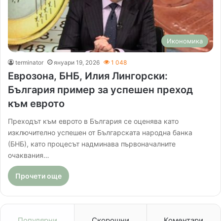
Икономика
terminator
януари 19, 2026
1 048
Еврозона, БНБ, Илия Лингорски:
България пример за успешен преход
към еврото
Преходът към еврото в България се оценява като
изключително успешен от Българската народна банка
(БНБ), като процесът надминава първоначалните
очаквания…
Прочети още
Популярни
Скорошни
Коментари