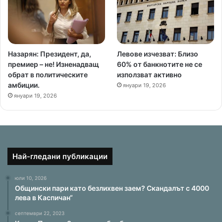
Назарян: Президент, да,
Левове изчезват: Близо
премиер – не! Изненадващ
60% от банкнотите не се
обрат в политическите
използват активно
амбиции.
януари 19, 2026
януари 19, 2026
Най-гледани публикации
юли 10, 2026
Общински пари като безлихвен заем? Скандалът с 4000
лева в Каспичан“
септември 22, 2023