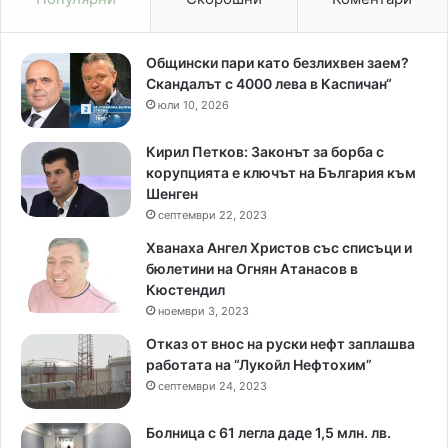
Общински пари като безлихвен заем?
Скандалът с 4000 лева в Каспичан“
юли 10, 2026
Кирил Петков: Законът за борба с
корупцията е ключът на България към
Шенген
септември 22, 2023
Хванаха Ангел Христов със списъци и
бюлетини на Огнян Атанасов в
Кюстендил
ноември 3, 2023
Отказ от внос на руски нефт заплашва
работата на “Лукойл Нефтохим”
септември 24, 2023
Болница с 61 легла даде 1,5 млн. лв.