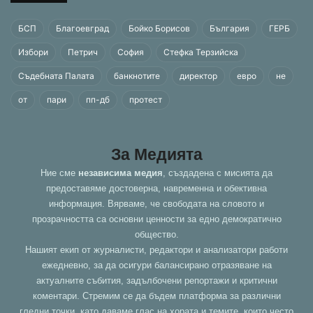
БСП
Благоевград
Бойко Борисов
България
ГЕРБ
Избори
Петрич
София
Стефка Терзийска
Съдебната Палата
банкнотите
директор
евро
не
от
пари
пп-дб
протест
За Медията
Ние сме
независима медия
, създадена с мисията да
предоставяме достоверна, навременна и обективна
информация. Вярваме, че свободата на словото и
прозрачността са основни ценности за едно демократично
общество.
Нашият екип от журналисти, редактори и анализатори работи
ежедневно, за да осигури балансирано отразяване на
актуалните събития, задълбочени репортажи и критични
коментари. Стремим се да бъдем платформа за различни
гледни точки, като даваме глас на хората и темите, които често