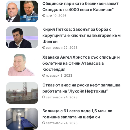
Общински пари като безлихвен заем?
Скандалът с 4000 лева в Каспичан“
юли 10, 2026
Кирил Петков: Законът за борба с
корупцията е ключът на България към
Шенген
септември 22, 2023
Хванаха Ангел Христов със списъци и
бюлетини на Огнян Атанасов в
Кюстендил
ноември 3, 2023
Отказ от внос на руски нефт заплашва
работата на “Лукойл Нефтохим”
септември 24, 2023
Болница с 61 легла даде 1,5 млн. лв.
годишна заплата на шефа си
септември 24, 2023