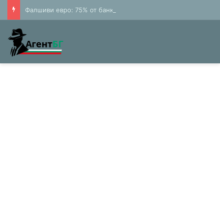
Фалшиви евро: 75% от банкнотите в България са 20 и 50 лева (Експерти)