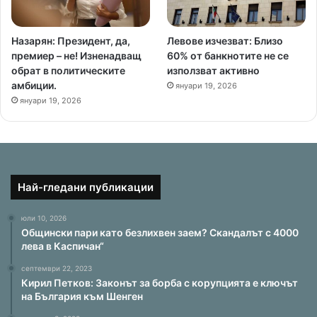
Назарян: Президент, да,
Левове изчезват: Близо
премиер – не! Изненадващ
60% от банкнотите не се
обрат в политическите
използват активно
амбиции.
януари 19, 2026
януари 19, 2026
Най-гледани публикации
юли 10, 2026
Общински пари като безлихвен заем? Скандалът с 4000
лева в Каспичан“
септември 22, 2023
Кирил Петков: Законът за борба с корупцията е ключът
на България към Шенген