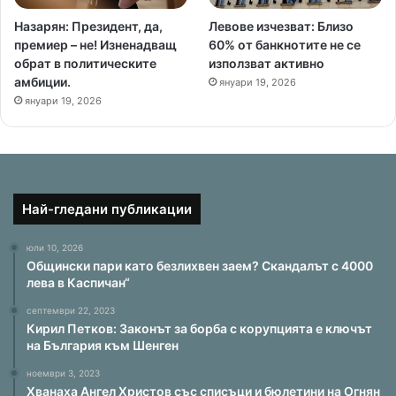
Назарян: Президент, да,
Левове изчезват: Близо
премиер – не! Изненадващ
60% от банкнотите не се
обрат в политическите
използват активно
амбиции.
януари 19, 2026
януари 19, 2026
Най-гледани публикации
юли 10, 2026
Общински пари като безлихвен заем? Скандалът с 4000
лева в Каспичан“
септември 22, 2023
Кирил Петков: Законът за борба с корупцията е ключът
на България към Шенген
ноември 3, 2023
Хванаха Ангел Христов със списъци и бюлетини на Огнян