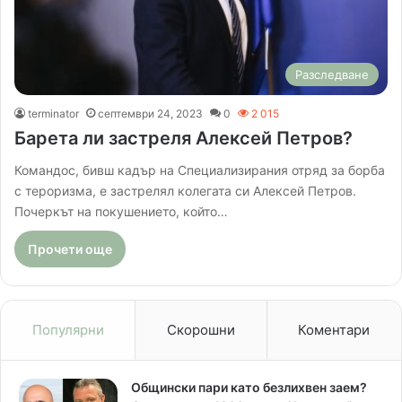
Разследване
terminator
септември 24, 2023
0
2 015
Барета ли застреля Алексей Петров?
Командос, бивш кадър на Специализирания отряд за борба
с тероризма, е застрелял колегата си Алексей Петров.
Почеркът на покушението, който…
Прочети още
Популярни
Скорошни
Коментари
Общински пари като безлихвен заем?