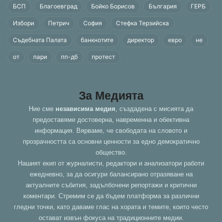
БСП
Благоевград
Бойко Борисов
България
ГЕРБ
Избори
Петрич
София
Стефка Терзийска
Съдебната Палата
банкнотите
директор
евро
не
от
пари
пп-дб
протест
За Медията
Ние сме
независима медия
, създадена с мисията да
предоставяме достоверна, навременна и обективна
информация. Вярваме, че свободата на словото и
прозрачността са основни ценности за едно демократично
общество.
Нашият екип от журналисти, редактори и анализатори работи
ежедневно, за да осигури балансирано отразяване на
актуалните събития, задълбочени репортажи и критични
коментари. Стремим се да бъдем платформа за различни
гледни точки, като даваме глас на хората и темите, които често
остават извън фокуса на традиционните медии.