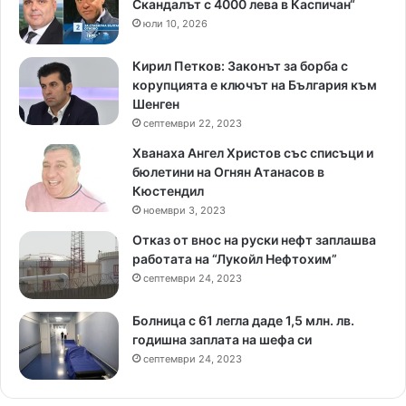
Скандалът с 4000 лева в Каспичан“
юли 10, 2026
Кирил Петков: Законът за борба с
корупцията е ключът на България към
Шенген
септември 22, 2023
Хванаха Ангел Христов със списъци и
бюлетини на Огнян Атанасов в
Кюстендил
ноември 3, 2023
Отказ от внос на руски нефт заплашва
работата на “Лукойл Нефтохим”
септември 24, 2023
Болница с 61 легла даде 1,5 млн. лв.
годишна заплата на шефа си
септември 24, 2023