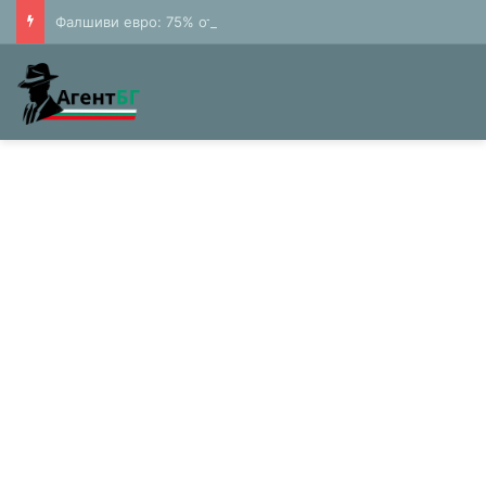
Фалшиви евро: 75% от банкнотите в България са 20 и 50 лева (Експерти)