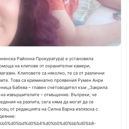
рненска Районна Прокуратура) е установила
омоща на клипове от охранителни камери,
агазин. Клиповете са няколко, те са от различни
лите. Това са криминално проявения Румен Анри
ница Бабева – главен счетоводител към ,,Закрила
ва на извършителите – отмъщение. Въпреки, че
едения на разпита, сега няма да могат да се
есец от редакцията на Силна Варна излязоха с
 деяние:
b2%d0%b0%d0%bd%d0%b4%d0%b0%d0%bb%d0%b8-