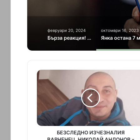
февруари 20, 2024
октомври 16, 2023
Бърза реакция! Охранители на Арес Груп 1 задържаха крадци в хотел Комитово ханче
Б
Е
З
С
Л
Е
Д
Н
О
И
БЕЗСЛЕДНО ИЗЧЕЗНАЛИЯ
З
ВАРНЕНЕЦ, НИКОЛАЙ АНДОНОВ -