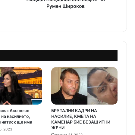
е
Румен Широков
л
е
ф
о
н
н
и
т
е
и
з
м
а
м
н
и
иел: Ако не се
БРУТАЛНИ КАДРИ НА
ц
 на насилието,
НАСИЛИЕ, КМЕТА НА
и
 натиск ще има
КАМЕНАР БИЕ БЕЗАЩИТНИ
Л
ЖЕНИ
5, 2023
ю
август 31, 2023