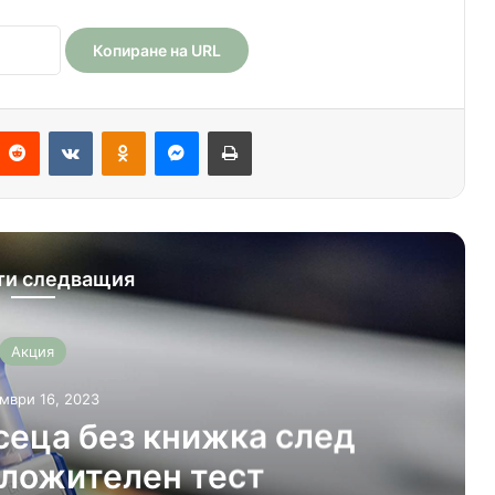
Копиране на URL
Reddit
VKontakte
Odnoklassniki
Messenger
Печат
ти следващия
Криминални
октомври 16, 2023
га приятеля на майка си в
Шумен