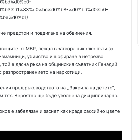
0%bd%d0%b0-
0%b3%d1%83%d0%bc%d0%b8-%d0%bd%d0%b0-
%be%d0%b1/
 че предстои и повдигане на обвинения.
ващите от МВР, лежал в затвора няколко пъти за
измамници, убийство и шофиране в нетрезво
, той е дясна ръка на общинския съветник Генадий
н с разпространението на наркотици.
ния пред ръководството на ,,Закрила на детето“,
ъм тях. Вероятно ще бъде уволнена дисциплинарно.
ков е забелязан и заснет как краде саксийно цвете
: