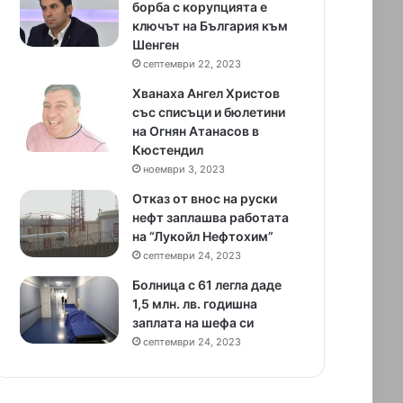
борба с корупцията е
ключът на България към
Шенген
септември 22, 2023
Хванаха Ангел Христов
със списъци и бюлетини
на Огнян Атанасов в
Кюстендил
ноември 3, 2023
Отказ от внос на руски
нефт заплашва работата
на “Лукойл Нефтохим”
септември 24, 2023
Болница с 61 легла даде
1,5 млн. лв. годишна
заплата на шефа си
септември 24, 2023