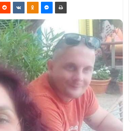
Reddit
VKontakte
Odnoklassniki
Messenger
Печат