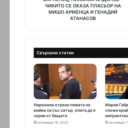
Ч
ЧИКИТО СЕ ОКАЗА ПЛАСЬОР НА
Е
МИШО АРМЕНЦА И ГЕНАДИЙ
З
АТАНАСОВ
Н
А
Л
И
Я
Свързани статии
В
А
Р
Н
Е
Н
Е
Ц
,
Наркоман отряза главата на
Мария Габр
Н
майка си със сатър, опита да я
сложи край
И
скрие от бащата
мигрантски
К
октомври 16, 2023
октомври 1
О