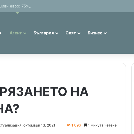
иви евро: 75% от банкнотите в България са 20 и 50 лева (Експерти
о
Агент
България
Свят
Бизнес
 РЯЗАНЕТО НА
НА?
туализация: октомври 13, 2021
1 096
1 минута четене