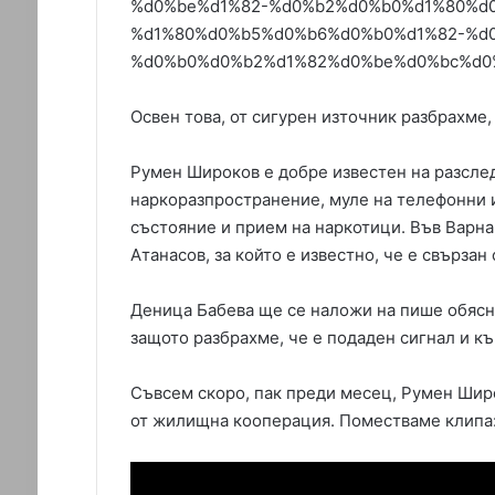
%d0%be%d1%82-%d0%b2%d0%b0%d1%80%d
%d1%80%d0%b5%d0%b6%d0%b0%d1%82-%d
%d0%b0%d0%b2%d1%82%d0%be%d0%bc%d0
Освен това, от сигурен източник разбрахме,
Румен Широков е добре известен на разслед
наркоразпространение, муле на телефонни 
състояние и прием на наркотици. Във Варна
Атанасов, за който е известно, че е свърза
Деница Бабева ще се наложи на пише обясне
защото разбрахме, че е подаден сигнал и к
Съвсем скоро, пак преди месец, Румен Широ
от жилищна кооперация. Поместваме клипа