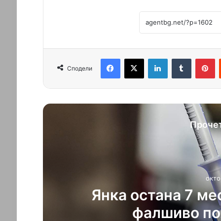
Facebook
X
LinkedIn
Tumblr
Pinterest
Сподели
Проче
лед
13-годишен наръ