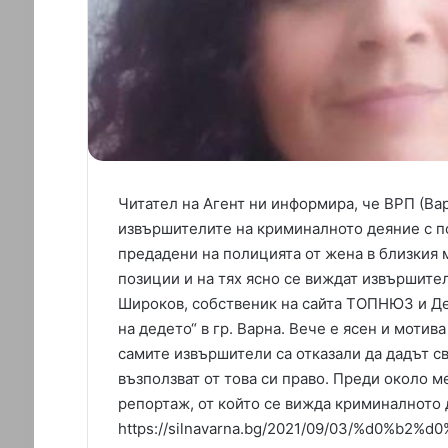
Читател на Агент ни информира, че ВРП (Ва
извършителите на криминалното деяние с п
предадени на полицията от жена в близкия м
позиции и на тях ясно се виждат извършите
Широков, собственик на сайта ТОПНЮЗ и Де
на дедето“ в гр. Варна. Вече е ясен и моти
самите извършители са отказали да дадът св
възползват от това си право. Преди около м
репортаж, от който се вижда криминалното
https://silnavarna.bg/2021/09/03/%d0%