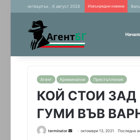
четвъртък , 6 август 2026
Извънредни новини
Фалш
Начал
Агент
Криминални
Престъпление
КОЙ СТОИ ЗАД
ГУМИ ВЪВ ВАР
terminator
S
октомври 13, 2021
Последна ак
e