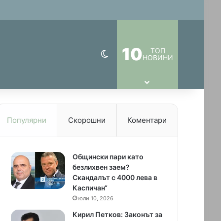
)
10
ТОП
Switch skin
НОВИНИ
Популярни
Скорошни
Коментари
Общински пари като
безлихвен заем?
Скандалът с 4000 лева в
Каспичан“
юли 10, 2026
Кирил Петков: Законът за