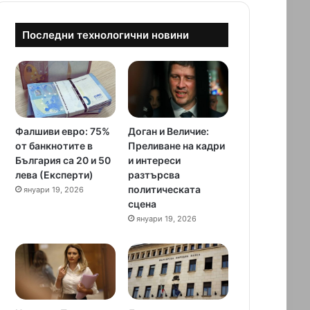
Последни технологични новини
Фалшиви евро: 75%
Доган и Величие:
от банкнотите в
Преливане на кадри
България са 20 и 50
и интереси
лева (Експерти)
разтърсва
политическата
януари 19, 2026
сцена
януари 19, 2026