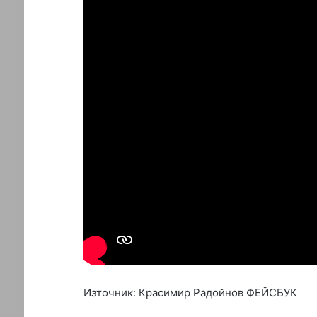
Източник: Красимир Радойнов ФЕЙСБУК