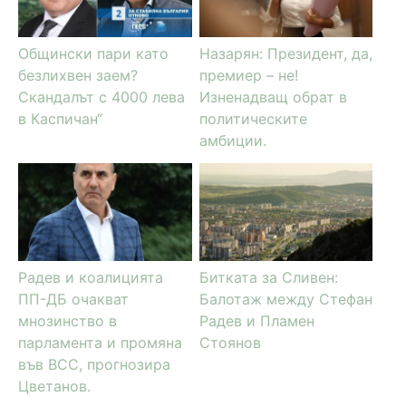
Общински пари като
Назарян: Президент, да,
безлихвен заем?
премиер – не!
Скандалът с 4000 лева
Изненадващ обрат в
в Каспичан“
политическите
амбиции.
Радев и коалицията
Битката за Сливен:
ПП-ДБ очакват
Балотаж между Стефан
мнозинство в
Радев и Пламен
парламента и промяна
Стоянов
във ВСС, прогнозира
Цветанов.