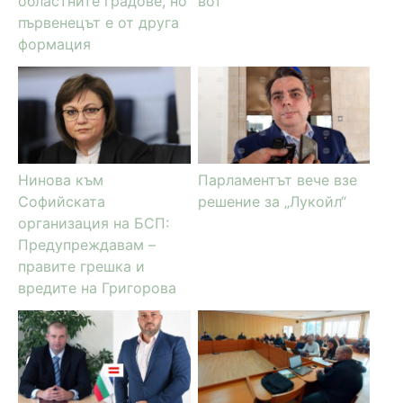
областните градове, но
вот
първенецът е от друга
формация
Нинова към
Парламентът вече взе
Софийската
решение за „Лукойл“
организация на БСП:
Предупреждавам –
правите грешка и
вредите на Григорова