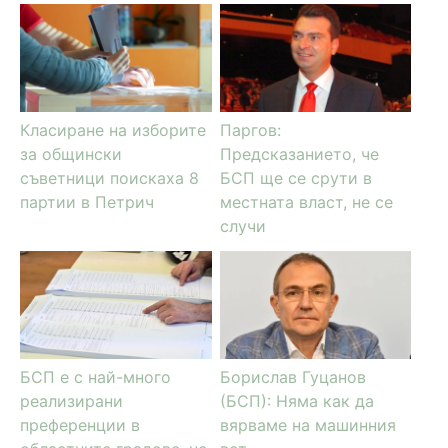
Класиране на изборите
Паргов:
за общински
Предсказанието, че
съветници поискаха 8
БСП ще се срути в
партии в Петрич
местната власт, не се
случи
БСП е с най-много
Борислав Гуцанов
реализирани
(БСП): Няма как да
преференции в
вярваме на машинния