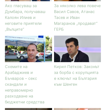
Ако гласуваш за
За няколко лева повече
Думбара, получаваш
Васил Савов, Атанас
Калоян Илиев и
Тасев и Иван
неговите приятели
Магаранов „продават“
„Вълците“
ГЕРБ
Схемите на
Кирил Петков: Законът
Арабаджиев и
за борба с корупцията
Бъчваров – секс
е ключът на България
скандали и
към Шенген
неправомерно
разходване на
бюджетни средства