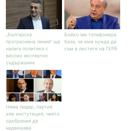
„Българска
Бойко ми телефонира.
прогресивна линия“ ще
Каза, че има нужда да
налага политика с
съм в листите на ГЕРБ
високо експертно
съдържание
Няма лидер, партия
или инстутиция, чието
одобрение да
надвишава