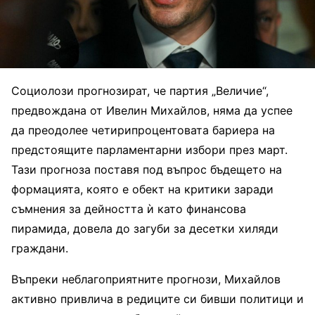
Социолози прогнозират, че партия „Величие“,
предвождана от Ивелин Михайлов, няма да успее
да преодолее четирипроцентовата бариера на
предстоящите парламентарни избори през март.
Тази прогноза поставя под въпрос бъдещето на
формацията, която е обект на критики заради
съмнения за дейността ѝ като финансова
пирамида, довела до загуби за десетки хиляди
граждани.
Въпреки неблагоприятните прогнози, Михайлов
активно привлича в редиците си бивши политици и