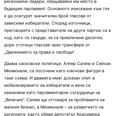
регионални лидери, обещавайки им място в
бъдещия парламент. Основното изискване към тях
е да осигурят значителен брой гласове от
зависими избиратели. Според източници,
преговорите с представители на други партии са в
ход, като се твърди, че са привлечени десетки,
дори стотици гласове чрез трансфери от
„Движението за права и свободи“.
Двама хасковски политици, Алпер Салим и Сейхан
Мюмюнали, са посочени като ключови фигури в
тази схема. И двамата имат доказан опит в
мобилизирането на избиратели и вече са
назначени като парламентарни сътрудници на
„Величие“. Салим ще отговаря за проблемите на
малкия бизнес, а Мюмюнали – за развитието на
регионите, както обяви депутатът Красимира