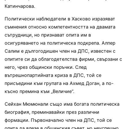
Катинчарова.
Политически наблюдатели в Хасково изразяват
съмнения относно компетентността на двамата
сътрудници, но признават опита им в
осигуряването на политическа подкрепа. Алпер
Салим е дългогодишен член на ДПС, известен с
опитите си да облагодетелства фирми, свързани с
него, чрез общински поръчки. След
вътрешнопартийната криза в ДПС, той се
присъедини към групата на Ахмед Доган, а по-
късно премина към „Величие“.
Сейхан Мюмюнали също има богата политическа
биография, преминавайки през различни
формации. Първоначално член на ДПС, той се
опита да влезе в общинския съвет, но неуспешно.